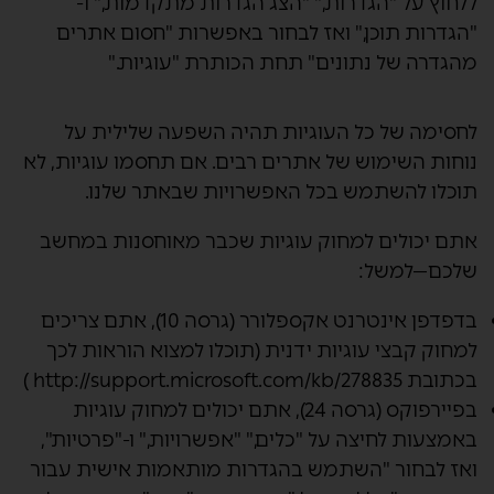
ללחוץ על "הגדרות," "הצג הגדרות מתקדמות," ו-
"הגדרות תוכן," ואז לבחור באפשרות "חסום אתרים
מהגדרה של נתונים" תחת הכותרת "עוגיות."
לחסימה של כל העוגיות תהיה השפעה שלילית על
נוחות השימוש של אתרים רבים. אם תחסמו עוגיות, לא
תוכלו להשתמש בכל האפשרויות שבאתר שלנו.
אתם יכולים למחוק עוגיות שכבר מאוחסנות במחשב
שלכם—למשל:
בדפדפן אינטרנט אקספלורר (גרסה 10), אתם צריכים
למחוק קבצי עוגיות ידנית (תוכלו למצוא הוראות לכך
בכתובת http://support.microsoft.com/kb/278835 )
בפיירפוקס (גרסה 24), אתם יכולים למחוק עוגיות
באמצעות לחיצה על "כלים," "אפשרויות," ו-"פרטיות",
ואז לבחור "השתמש בהגדרות מותאמות אישית עבור