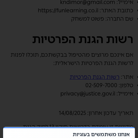
אימייל:
kndimor@gmail.com
כתובת האתר:
https://funlearning.co.il
שם החברה:
פשוט למשחק
רשות הגנת הפרטיות
אם אינכם מרוצים מהטיפול בבקשתכם, תוכלו לפנות
לרשות הגנת הפרטיות הישראלית:
אתר:
רשות הגנת הפרטיות
טלפון:
02-509-7000
אימייל:
privacy@justice.gov.il
תאריך עדכון אחרון:
14/08/2025
מדיניות זו עומדת בדרישות תיקון 13 לחוק הגנת
אנחנו משתמשים בעוגיות
הפרטיות הישראלי ומתעדכנת בהתאם לשינויים בחוק.