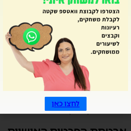
אישיים.
פרטים אישיים שאנחנו מעבדים עבור כל מטרה או
מטרות, לא יישמרו יותר מכמה שנדרש עבור מטרה או
מטרות אלה.
על אף ההוראות האחרות בסעיף זה, אנו נשמור
מסמכים (כולל מסמכים אלקטרוניים) המכילים נתונים
אישיים:
לפי מה שנדרש מאתנו על פי חוק
אם לדעתנו המסמכים עשויים להיות רלוונטיים לכל
הליך משפטי מתמשך או פוטנציאלי
על מנת לבסס, להפעיל, או להגן על זכויותינו המשפטיות
לחצו כאן
(כולל אספקה של מידע לאחרים למטרות מניעת הונאה
והפחתה של סיכון אשראי)