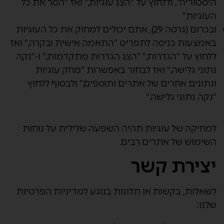
היסטוריה", וללחוץ על "הצג עוגיות," ואז "הסר את כל
העוגיות"
ובכרום (גרסה 29), אתם יכולים למחוק את כל העוגיות
באמצעות כניסה לתפריט "התאמה אישית ובקרה," ואז
ללחוץ על "הגדרות," "הצג הגדרות מתקדמות," ו-"נקה
נתוני גלישה," ואז לבחור באפשרות "מחק עוגיות
ונתונים אחרים של אתרים ותוספים," ולבסוף ללחוץ
"נקה נתוני גלישה."
למחיקה של עוגיות תהיה השפעה שלילית על נוחות
השימוש של אתרים רבים.
יצירת קשר
לשאלות, בקשות או תלונות בנוגע למדיניות הפרטיות
שלנו: