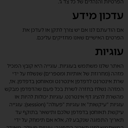
הפרטיות והנהלים של כל צד ג'.
עדכון מידע
אם הודעתם לנו אם יש צורך לתקן או לעדכן את
הפרטים האישיים שאנו מחזיקים עליכם.
עוגיות
האתר שלנו משתמש בעוגיות. עוגייה היא קובץ המכיל
מזהה (מחרוזת של אותיות ומספרים) שנשלח על ידי
שרת אינטרנט לדפדפן אינטרנט ומאוחסן בדפדפן. אז,
המזהה נשלח בחזרה לשרת בכל פעם שהדפדפן מבקש
מהשרת להציג דף אינטרנט. עוגיות יכולות להיות או
עוגיות "עיקשות" או עוגיות "פעולה" (session): עוגייה
עיקשת תאוחסן בדפדפן שלכם ותישאר בתוקף עד
תאריך התפוגה שנקבע לה, אלא אם תימחק על ידי
המשתמש לפני תאריך התפוגה; עוגיית פעולה, מאידך,