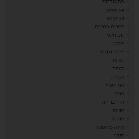
התמודדות
וואטסאפ
ויקיקידס
זהירות בדרכים
זום חינמי
זיכרון
זיכרון רגשות
זכויות
זמנים
חברות
חגי תשרי
חגים
חדר בריחה
חוויות
חוקים
חזרה מחופשה
חידון