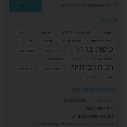
אני מסכים ל
מדיניות הפרטיות
תגיות
Genially
FLIPPITY RANDOMIZER
אקטואליה
גימטריה
דאבל עם תמונות
הערכה חלופית
וורדעל
זום
יויו
כיפת ברזל
כלים טכנולוגיים
מחולל דאבל
מחוללי משחקים
משחק
משחק כיתתי
רב תרבותית
שאילת שאלות
שבוע עליות
שפה
תלמידים
פוסטים אחרונים
מפגש למידה- WORDWALL
חידון שירי פסח
זום אין- משחק תחרותי
זום חינמי- הדרכה על מחוללי המשחקים שלי