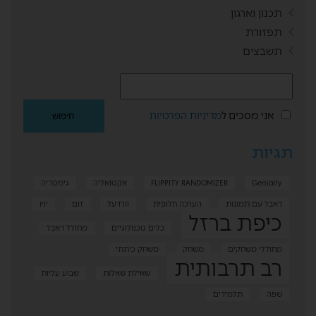
תכנון וארגון
תפזורת
תשבצים
אני מסכים ל
מדיניות הפרטיות
תגיות
Genially
FLIPPITY RANDOMIZER
אקטואליה
גימטריה
דאבל עם תמונות
הערכה חלופית
וורדעל
זום
יויו
כיפת ברזל
כלים טכנולוגיים
מחולל דאבל
מחוללי משחקים
משחק
משחק כיתתי
רב תרבותית
שאילת שאלות
שבוע עליות
שפה
תלמידים