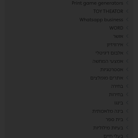
Print game generators
TOY THEATOR
Whatsapp business
WORD
אושר
אירוויזיון
אלבום דיגיטלי
אמצעי המחשה
אסטרטגיות
אתרים מומלצים
בחירה
בחירות
בינגו
בינה מלאכותית
בית ספר
בעיות מילוליות
בעלי חיים