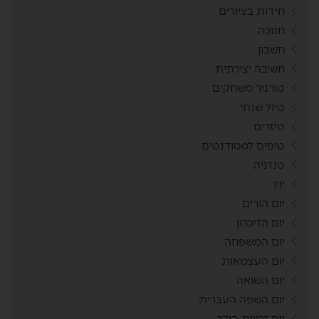
חידות בציורים
חנוכה
חשבון
חשיבה יצירתית
טורניר משחקים
טיול שנתי
טיזרים
טיפים לסטודנטים
טנזניה
יויו
יום הורים
יום הזיכרון
יום המשפחה
יום העצמאות
יום השואה
יום השפה העברית
יום זכויות הילד