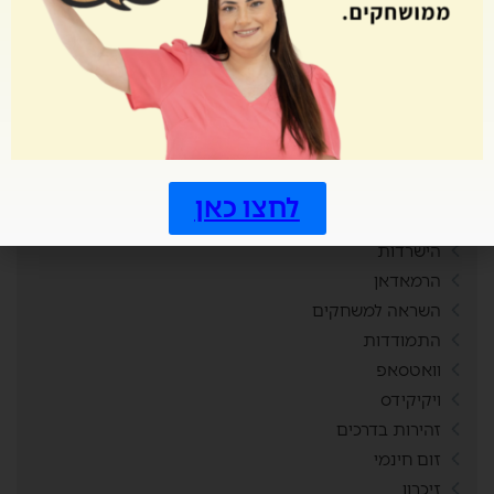
גרפים
דומינו
הבחנה חזותית
הגרלה
הוראה מותאמת חשבון
הוראה מותאמת קריאה
הזמר במסכה
לחצו כאן
היכרות
הישרדות
הרמאדאן
השראה למשחקים
התמודדות
וואטסאפ
ויקיקידס
זהירות בדרכים
זום חינמי
זיכרון