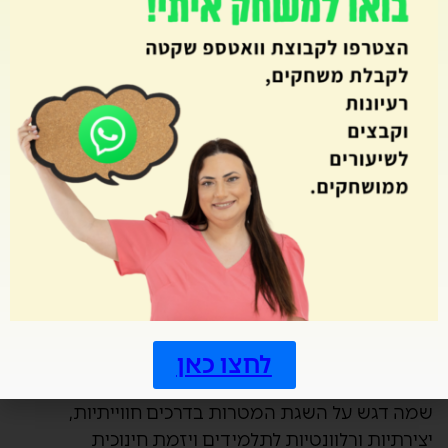
אותם האתגרים ולמידת עמיתים.
לא שייכים למסגרת שיכולה להזמין אותי? אתם יכולים
לצפות בהקלטה של וובינרים הקשורים לשפה:
וובינר הבנת הנקרא דרך משחוק
וובינר הוראה מקוונת בשפה
קצת עלי
נעים מאוד, מור קנדי, תואר שני בחינוך מיוחד ומומחית
בהערכה וטיפול בתלמידים עם לקויות למידה. בעלת
ניסיון של 8 שנים כמנחכת, מורה ורכזת חברתית בבית
לחצו כאן
ספר לחינוך מיוחד. משחקולוגית חינוכית טכנולוגית–
שמה דגש על השגת המטרות בדרכים חווייתיות,
יצירתיות ורלוונטיות לתלמידים ויזמת חינוכית