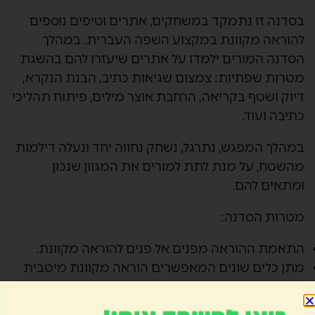
בסדנה זו נתמקד במשחקים, אתרים וטיפים נוספים
ל
הוראה מקוונת
במקצוע השפה העברית. במהלך
הסדנה המורים ילמדו על אתרים שיעזרו להם בהשגת
מטרות שפתיות: צמצום שגיאות כתיב, הבנת הנקרא,
דיוק ושטף בקריאה, הרחבת אוצר מילים, פיתוח תהליכי
כתיבה ועוד.
במהלך המפגש, נתרגל, נשחק נחווה יחד ונעלה דילמות
מהשטח, על מנת לתת למורים את המגוון שנכון
ומתאים להם.
מטרות הסדנה:
התאמת ההוראה מפנים אל פנים להוראה מקוונת.
מתן כלים שונים המאפשרים הוראה מקוונת מיטבית
לשפה העברית
סיעור מוחות- מפגש עם מורים נוספים החווים את