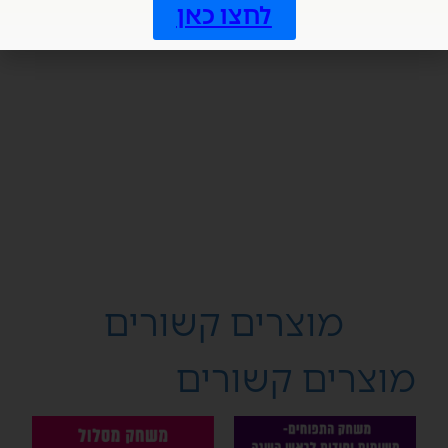
לחצו כאן
מדיניות ביטול עסקה:
על פי תקנות הגנת הצרכן (ביטול עסקה)
תשע"א-2010 – עסקה במוצרים הניתנים להקלטה,
שעתוק או שכפול, אינה ניתנת לביטול מרגע
שבוצעה.
כל הזכויות שמורות, אין להעתיק, לשכפל, לצלם,
להקליט, לתרגם, לאחסן במאגר מידע, לשדר או
לקלוט בכל אמצעי אלקטרוני, אופטי מכני או אחר
כל חלק מהמוצרים הנמכרים באתר זה.
מוצרים קשורים
מוצרים קשורים