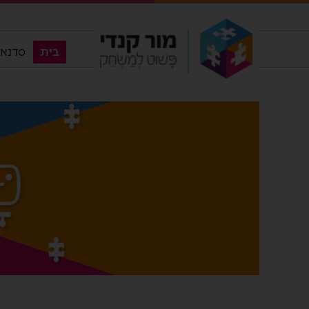
בית
סדנאות