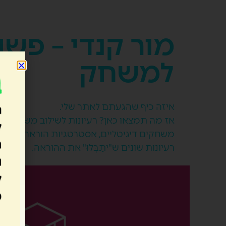
מור קנדי – פשו
למשחק
איזה כיף שהגעתם לאתר שלי.
אז מה תמצאו כאן? רעיונות לשילוב משחוק בה
משחקים דיגיטליים, אסטרטגיות הוראה, המלצות
רעיונות שונים ש"יתַבְּלוּ" את ההוראה.