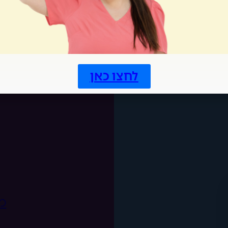
סדנ
לחצו כאן
מ