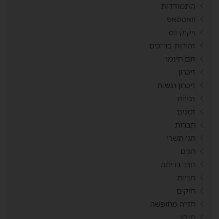
התמודדות
וואטסאפ
ויקיקידס
זהירות בדרכים
זום חינמי
זיכרון
זיכרון רגשות
זכויות
זמנים
חברות
חגי תשרי
חגים
חדר בריחה
חוויות
חוקים
חזרה מחופשה
חידון