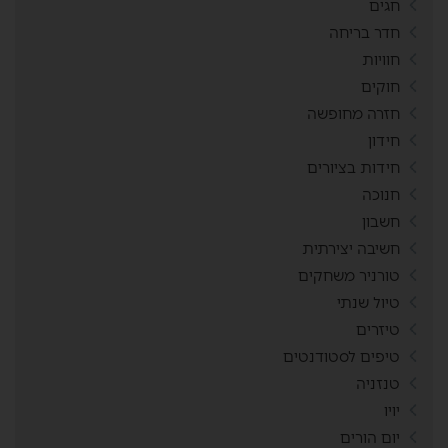
חגים
חדר בריחה
חוויות
חוקים
חזרה מחופשה
חידון
חידות בציורים
חנוכה
חשבון
חשיבה יצירתית
טורניר משחקים
טיול שנתי
טיזרים
טיפים לסטודנטים
טנזניה
יויו
יום הורים