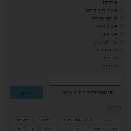
שבועות
שטף ודיוק קריאה
שיתוף פעולה
שם המספר
שמועות
תחילת שנה
תכנון וארגון
תפזורת
תשבצים
אני מסכים ל
מדיניות הפרטיות
תגיות
Genially
FLIPPITY RANDOMIZER
אקטואליה
גימטריה
דאבל עם תמונות
הערכה חלופית
וורדעל
זום
יויו