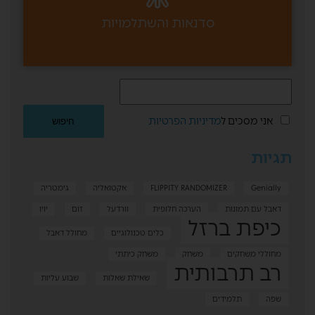
סדנאות והשתלמויות
אני מסכים ל
מדיניות הפרטיות
תגיות
Genially
FLIPPITY RANDOMIZER
אקטואליה
גימטריה
דאבל עם תמונות
הערכה חלופית
וורדעל
זום
יויו
כיפת ברזל
כלים טכנולוגיים
מחולל דאבל
מחוללי משחקים
משחק
משחק כיתתי
רב תרבותית
שאילת שאלות
שבוע עליות
שפה
תלמידים