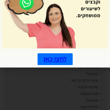
קיץ
קניות
ראש השנה
רביעיות
רגשות
ריכוז חברתי
רכילות
רכישת קריאה
רפלקציה
לחצו כאן
שאילת שאלות
שבוע עליות
שבועות
שטף ודיוק קריאה
שיתוף פעולה
שם המספר
שמועות
תחילת שנה