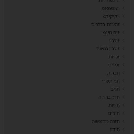
התמודדות
וואטסאפ
ויקיקידס
זהירות בדרכים
זום חינמי
זיכרון
זיכרון רגשות
זכויות
זמנים
חברות
חגי תשרי
חגים
חדר בריחה
חוויות
חוקים
חזרה מחופשה
חידון