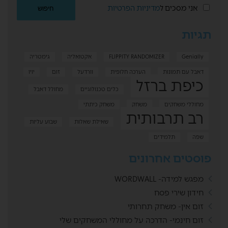
אני מסכים ל
מדיניות הפרטיות
תגיות
Genially
FLIPPITY RANDOMIZER
אקטואליה
גימטריה
דאבל עם תמונות
הערכה חלופית
וורדעל
זום
יויו
כיפת ברזל
כלים טכנולוגיים
מחולל דאבל
מחוללי משחקים
משחק
משחק כיתתי
רב תרבותית
שאילת שאלות
שבוע עליות
שפה
תלמידים
פוסטים אחרונים
מפגש למידה- WORDWALL
חידון שירי פסח
זום אין- משחק תחרותי
זום חינמי- הדרכה על מחוללי המשחקים שלי