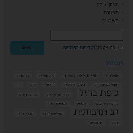
תכנון וארגון
תפזורת
תשבצים
אני מסכים ל
מדיניות הפרטיות
תגיות
Genially
FLIPPITY RANDOMIZER
אקטואליה
גימטריה
דאבל עם תמונות
הערכה חלופית
וורדעל
זום
יויו
כיפת ברזל
כלים טכנולוגיים
מחולל דאבל
מחוללי משחקים
משחק
משחק כיתתי
רב תרבותית
שאילת שאלות
שבוע עליות
שפה
תלמידים