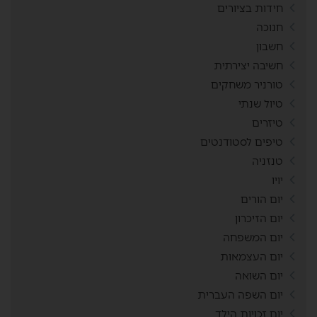
חידות בציורים
חנוכה
חשבון
חשיבה יצירתית
טורניר משחקים
טיול שנתי
טיזרים
טיפים לסטודנטים
טנזניה
יויו
יום הורים
יום הזיכרון
יום המשפחה
יום העצמאות
יום השואה
יום השפה העברית
יום זכויות הילד