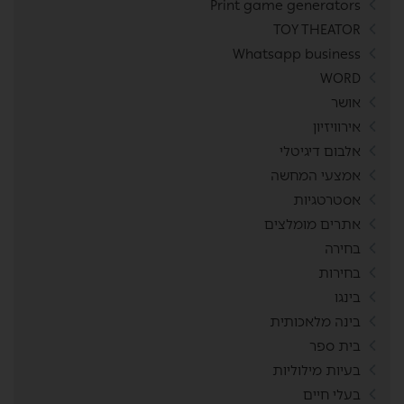
Print game generators
TOY THEATOR
Whatsapp business
WORD
אושר
אירוויזיון
אלבום דיגיטלי
אמצעי המחשה
אסטרטגיות
אתרים מומלצים
בחירה
בחירות
בינגו
בינה מלאכותית
בית ספר
בעיות מילוליות
בעלי חיים