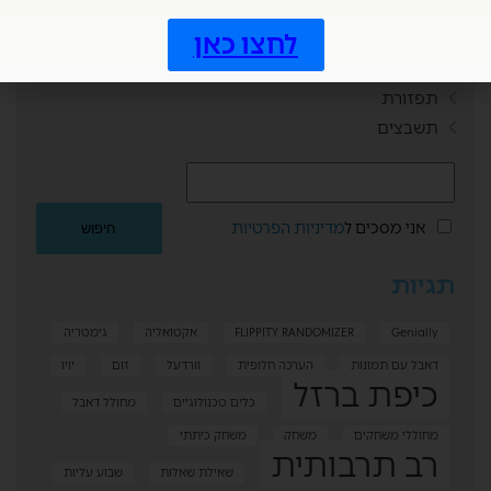
שמועות
לחצו כאן
תחילת שנה
תכנון וארגון
תפזורת
תשבצים
אני מסכים ל
מדיניות הפרטיות
תגיות
Genially
FLIPPITY RANDOMIZER
אקטואליה
גימטריה
דאבל עם תמונות
הערכה חלופית
וורדעל
זום
יויו
כיפת ברזל
כלים טכנולוגיים
מחולל דאבל
מחוללי משחקים
משחק
משחק כיתתי
רב תרבותית
שאילת שאלות
שבוע עליות