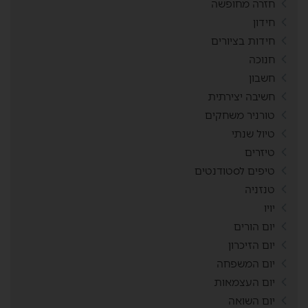
חזרה מחופשה
חידון
חידות בציורים
חנוכה
חשבון
חשיבה יצירתית
טורניר משחקים
טיול שנתי
טיזרים
טיפים לסטודנטים
טנזניה
יויו
יום הורים
יום הזיכרון
יום המשפחה
יום העצמאות
יום השואה