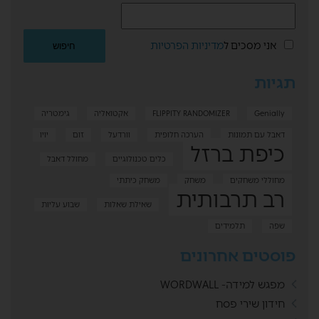
אני מסכים ל
מדיניות הפרטיות
תגיות
Genially
FLIPPITY RANDOMIZER
אקטואליה
גימטריה
דאבל עם תמונות
הערכה חלופית
וורדעל
זום
יויו
כיפת ברזל
כלים טכנולוגיים
מחולל דאבל
מחוללי משחקים
משחק
משחק כיתתי
רב תרבותית
שאילת שאלות
שבוע עליות
שפה
תלמידים
פוסטים אחרונים
מפגש למידה- WORDWALL
חידון שירי פסח