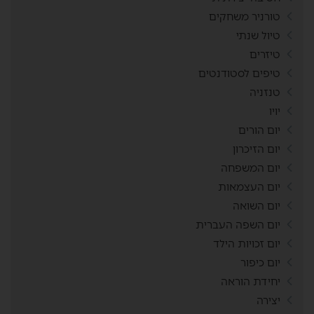
טורניר משחקים
טיול שנתי
טיזרים
טיפים לסטודנטים
טנזניה
יויו
יום הורים
יום הזיכרון
יום המשפחה
יום העצמאות
יום השואה
יום השפה העברית
יום זכויות הילד
יום כיפור
יחידת הוראה
יצירה