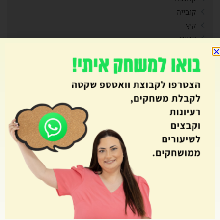
קובייה
קיץ
קניות
ראש השנה
רביעיות
רגשות
ריכוז חברתי
רכילות
רכישת קריאה
רפלקציה
שאילת שאלות
שבוע עליות
שבועות
שטף ודיוק קריאה
שיתוף פעולה
שם המספר