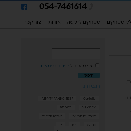
054-7461614
לי משחקים
משחקים לרכישה
אודותי
צור קשר
אני מסכים ל
מדיניות הפרטיות
,
תגיות
בה
FLIPPITY RANDOMIZER
Genially
אקטואליה
גימטריה
דאבל עם תמונות
הערכה חלופית
וורדעל
זום
יויו