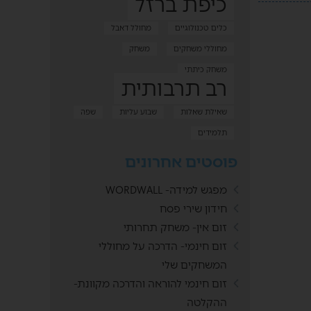
כיפת ברזל
כלים טכנולוגיים
מחולל דאבל
מחוללי משחקים
משחק
משחק כיתתי
רב תרבותית
שאילת שאלות
שבוע עליות
שפה
תלמידים
פוסטים אחרונים
מפגש למידה- WORDWALL
חידון שירי פסח
זום אין- משחק תחרותי
זום חינמי- הדרכה על מחוללי
המשחקים שלי
זום חינמי להוראה והדרכה מקוונת-
ההקלטה