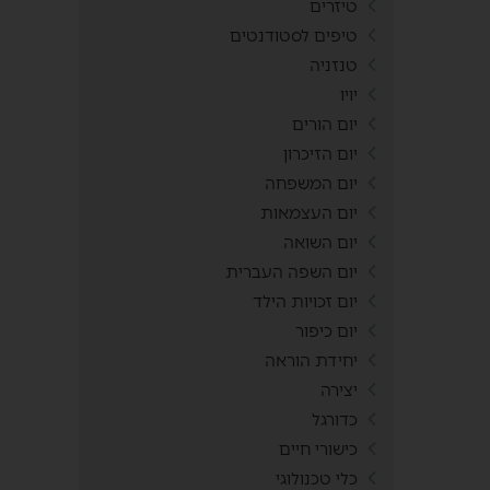
טיזרים
טיפים לסטודנטים
טנזניה
יויו
יום הורים
יום הזיכרון
יום המשפחה
יום העצמאות
יום השואה
יום השפה העברית
יום זכויות הילד
יום כיפור
יחידת הוראה
יצירה
כדורגל
כישורי חיים
כלי טכנולוגי