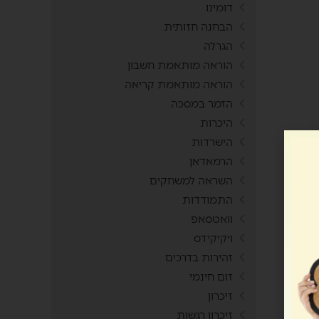
דומינו
הבחנה חזותית
הגרלה
הוראה מותאמת חשבון
הוראה מותאמת קריאה
הזמר במסכה
היכרות
הישרדות
הרמאדאן
השראה למשחקים
התמודדות
וואטסאפ
ויקיקידס
זהירות בדרכים
זום חינמי
זיכרון
זיכרון רגשות