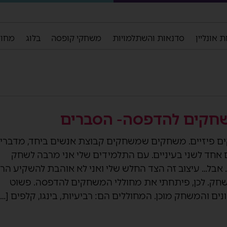
 אונליין
סדנאות והשתלמויות
משחקי קופסה
בלוג
מחול
חקים להדפסה- הסברים
ם פיזיים. משחקים שמשחקים קבוצת אנשים ביחד, מדברים
אחד לשני בעיניים. עם התלמידים שלי אני מרבה לשחק
אבל… עיצוב זה הצד החלש שלי ואני לא אוהבת להשקיע הר
ק. לכן, פיתחתי את מחוללי המשחקים להדפסה. פשוט
ם והמשחק מוכן. המחוללים הם: רביעיות, בינגו, קלפים […]