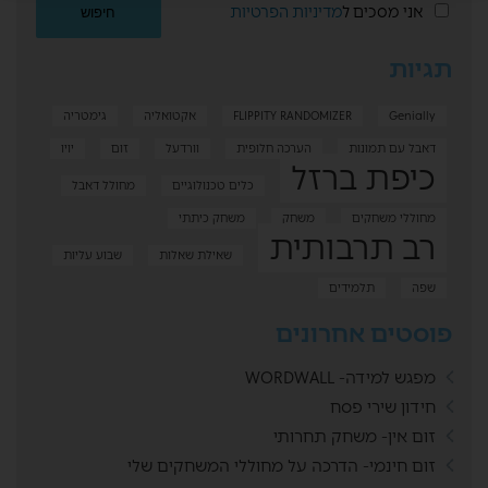
אני מסכים ל
מדיניות הפרטיות
תגיות
Genially
FLIPPITY RANDOMIZER
אקטואליה
גימטריה
דאבל עם תמונות
הערכה חלופית
וורדעל
זום
יויו
כיפת ברזל
כלים טכנולוגיים
מחולל דאבל
מחוללי משחקים
משחק
משחק כיתתי
רב תרבותית
שאילת שאלות
שבוע עליות
שפה
תלמידים
פוסטים אחרונים
מפגש למידה- WORDWALL
חידון שירי פסח
זום אין- משחק תחרותי
זום חינמי- הדרכה על מחוללי המשחקים שלי