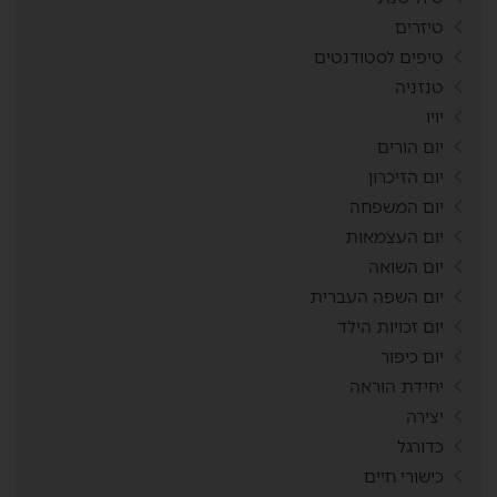
טיזרים
טיפים לסטודנטים
טנזניה
יויו
יום הורים
יום הזיכרון
יום המשפחה
יום העצמאות
יום השואה
יום השפה העברית
יום זכויות הילד
יום כיפור
יחידת הוראה
יצירה
כדורגל
כישורי חיים