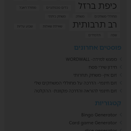
כיפת ברזל
כלים טכנולוגיים
מחולל דאבל
מחוללי משחקים
משחק
משחק כיתתי
רב תרבותית
שאילת שאלות
שבוע עליות
שפה
תלמידים
פוסטים אחרונים
מפגש למידה- WORDWALL
חידון שירי פסח
זום אין- משחק תחרותי
זום חינמי- הדרכה על מחוללי המשחקים שלי
זום חינמי להוראה והדרכה מקוונת- ההקלטה
קטגוריות
Bingo Generator
Card game Generator
dice generator