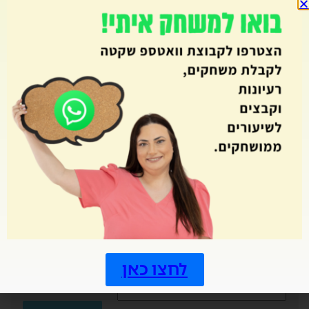
רכילות
רכישת קריאה
רפלקציה
שאילת שאלות
שבוע עליות
שבועות
שטף ודיוק קריאה
שיתוף פעולה
שם המספר
שמועות
תחילת שנה
תכנון וארגון
תפזורת
תשבצים
לחצו כאן