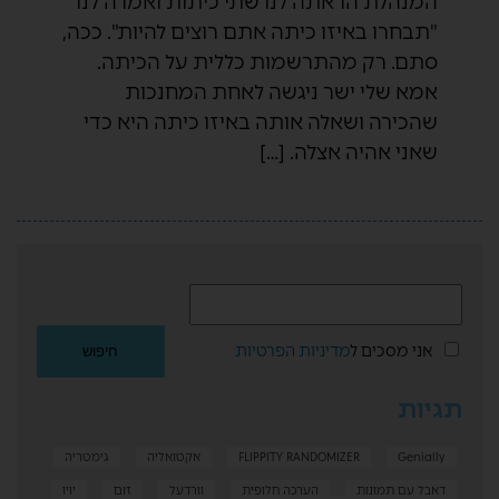
המנהלת הראתה לנו שתי כיתות ואמרה לנו
"תבחרו באיזו כיתה אתם רוצים להיות". ככה,
סתם. רק מהתרשמות כללית על הכיתה.
אמא שלי ישר ניגשה לאחת המחנכות
שהכירה ושאלה אותה באיזו כיתה היא כדי
שאני אהיה אצלה. […]
אני מסכים ל
מדיניות הפרטיות
תגיות
Genially
FLIPPITY RANDOMIZER
אקטואליה
גימטריה
דאבל עם תמונות
הערכה חלופית
וורדעל
זום
יויו