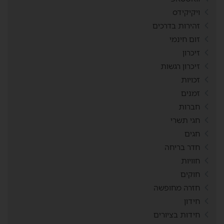
ויקיקידס
זהירות בדרכים
זום חינמי
זיכרון
זיכרון רגשות
זכויות
זמנים
חברות
חגי תשרי
חגים
חדר בריחה
חוויות
חוקים
חזרה מחופשה
חידון
חידות בציורים