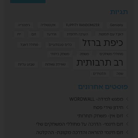
תגיות
Genially
FLIPPITY RANDOMIZER
אקטואליה
גימטריה
דאבל עם תמונות
הערכה חלופית
וורדעל
זום
יויו
כיפת ברזל
כלים טכנולוגיים
מחולל דאבל
מחוללי משחקים
משחק
משחק כיתתי
רב תרבותית
שאילת שאלות
שבוע עליות
שפה
תלמידים
פוסטים אחרונים
מפגש למידה- WORDWALL
חידון שירי פסח
זום אין- משחק תחרותי
זום חינמי- הדרכה על מחוללי המשחקים שלי
זום חינמי להוראה והדרכה מקוונת- ההקלטה