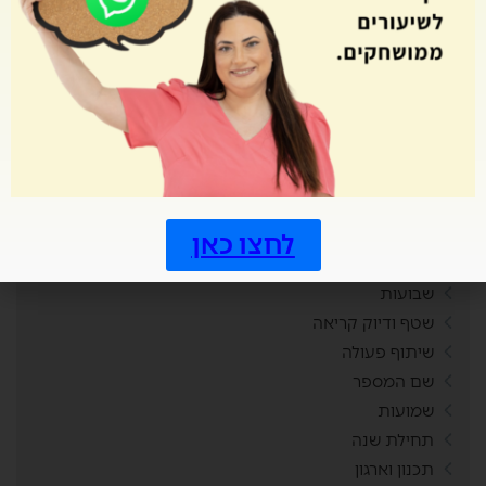
קניות
ראש השנה
רביעיות
רגשות
ריכוז חברתי
רכילות
רכישת קריאה
רפלקציה
שאילת שאלות
לחצו כאן
שבוע עליות
שבועות
שטף ודיוק קריאה
שיתוף פעולה
שם המספר
שמועות
תחילת שנה
תכנון וארגון