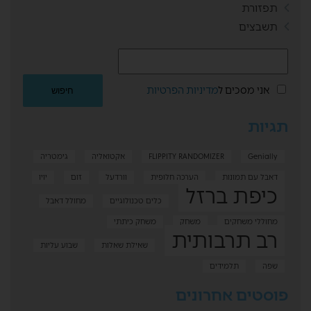
תפזורת
תשבצים
אני מסכים ל
מדיניות הפרטיות
תגיות
Genially
FLIPPITY RANDOMIZER
אקטואליה
גימטריה
דאבל עם תמונות
הערכה חלופית
וורדעל
זום
יויו
כיפת ברזל
כלים טכנולוגיים
מחולל דאבל
מחוללי משחקים
משחק
משחק כיתתי
רב תרבותית
שאילת שאלות
שבוע עליות
שפה
תלמידים
פוסטים אחרונים