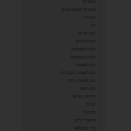
טיזרים
טיפים לסטודנטים
טנזניה
יויו
יום הורים
יום הזיכרון
יום המשפחה
יום העצמאות
יום השואה
יום השפה העברית
יום זכויות הילד
יום כיפור
יחידת הוראה
יצירה
כדורגל
כישורי חיים
כלי טכנולוגי