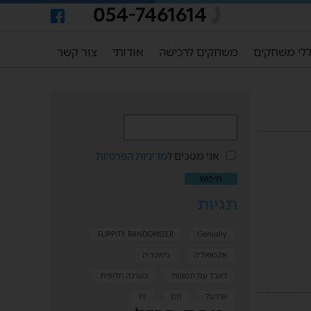
054-7461614
לי משחקים
משחקים לרכישה
אודותי
צור קשר
אני מסכים ל
מדיניות הפרטיות
תגיות
FLIPPITY RANDOMIZER
Genially
אקטואליה
גימטריה
דאבל עם תמונות
הערכה חלופית
וורדעל
זום
יויו