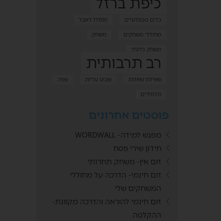
כיפת ברזל
כלים טכנולוגיים
מחולל דאבל
מחוללי משחקים
משחק
משחק כיתתי
רב תרבותית
שאילת שאלות
שבוע עליות
שפה
תלמידים
פוסטים אחרונים
מפגש למידה- WORDWALL
חידון שירי פסח
זום אין- משחק תחרותי
זום חינמי- הדרכה על מחוללי
המשחקים שלי
זום חינמי להוראה והדרכה מקוונת-
ההקלטה