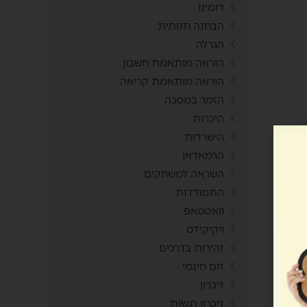
דומינו
הבחנה חזותית
הגרלה
הוראה מותאמת חשבון
הוראה מותאמת קריאה
הזמר במסכה
היכרות
הישרדות
הרמאדאן
השראה למשחקים
התמודדות
וואטסאפ
ויקיקידס
זהירות בדרכים
זום חינמי
זיכרון
זיכרון רגשות