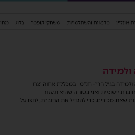
 אונליין
סדנאות והשתלמויות
משחקי קופסה
בלוג
מחול
ולמידה
למידה בגיל הרך- חנ"מ" במכללת אחוה יצרו
וברת יישומית ואני בטוחה שהיא תעזור
נות שאת מכירים. כדי להגדיל את החוברת, לחצו על