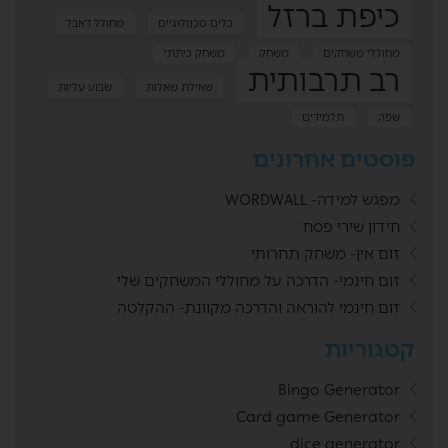
כיפת ברזל
כלים טכנולוגיים
מחולל דאבל
מחוללי משחקים
משחק
משחק כיתתי
רב תרבותית
שאילת שאלות
שבוע עליות
שפה
תלמידים
פוסטים אחרונים
מפגש למידה- WORDWALL
חידון שירי פסח
זום אין- משחק תחרותי
זום חינמי- הדרכה על מחוללי המשחקים שלי
זום חינמי להוראה והדרכה מקוונת- ההקלטה
קטגוריות
Bingo Generator
Card game Generator
dice generator