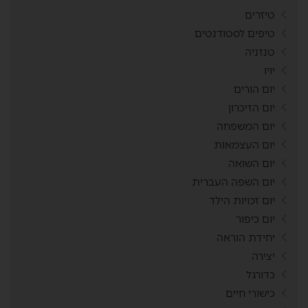
טיזרים
טיפים לסטודנטים
טנזניה
יויו
יום הורים
יום הזיכרון
יום המשפחה
יום העצמאות
יום השואה
יום השפה העברית
יום זכויות הילד
יום כיפור
יחידת הוראה
יצירה
כדורגל
כישורי חיים