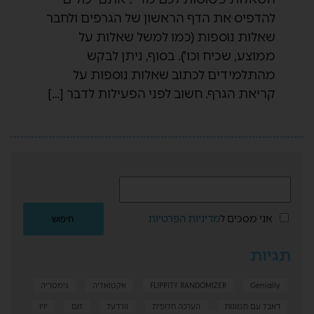
להדפיס את הדף הראשון של הגרפים ולחבר
שאלות נוספות (כמו למשל שאלות על
ממוצע, שכיח וכו'). בסוף, ניתן לבקש
מהתלמידים לכתוב שאלות נוספות על
קריאת הגרף. חשוב לפני הפעילות לדבר […]
אני מסכים ל
מדיניות הפרטיות
תגיות
Genially
FLIPPITY RANDOMIZER
אקטואליה
גימטריה
דאבל עם תמונות
הערכה חלופית
וורדעל
זום
יויו