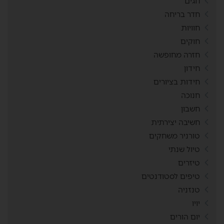
חגים
חדר בריחה
חוויות
חוקים
חזרה מחופשה
חידון
חידות בציורים
חנוכה
חשבון
חשיבה יצירתית
טורניר משחקים
טיול שנתי
טיזרים
טיפים לסטודנטים
טנזניה
יויו
יום הורים