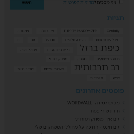
אני מסכים ל
מדיניות הפרטיות
תגיות
Genially
FLIPPITY RANDOMIZER
אקטואליה
גימטריה
דאבל עם תמונות
הערכה חלופית
וורדעל
זום
יויו
כיפת ברזל
כלים טכנולוגיים
מחולל דאבל
מחוללי משחקים
משחק
משחק כיתתי
רב תרבותית
שאילת שאלות
שבוע עליות
שפה
תלמידים
פוסטים אחרונים
מפגש למידה- WORDWALL
חידון שירי פסח
זום אין- משחק תחרותי
זום חינמי- הדרכה על מחוללי המשחקים שלי