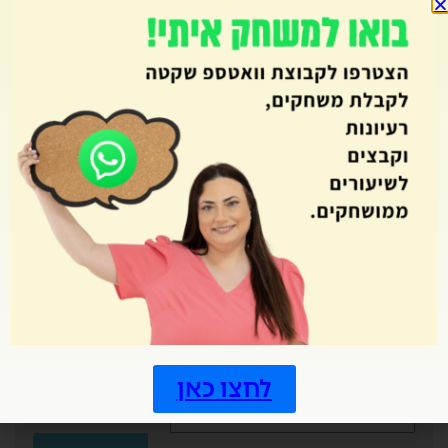
רכילות
רכישת קריאה
רפלקציה
שאילת שאלות
שבוע עליות
שבועות
שטף ודיוק קריאה
שיתוף פעולה
שם המספר
שמועות
תחילת שנה
תכנון וארגון
תפזורת
תשבצים
לחצו כאן