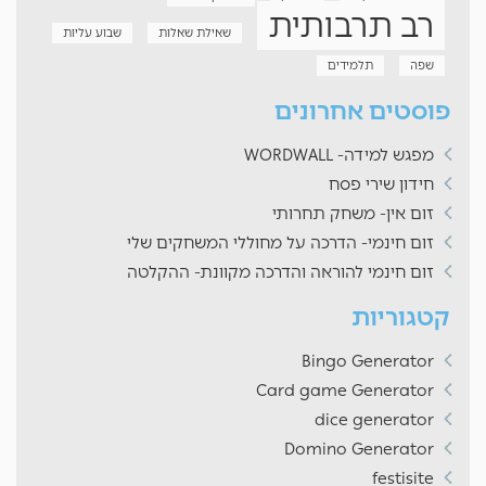
רב תרבותית
שאילת שאלות
שבוע עליות
שפה
תלמידים
פוסטים אחרונים
מפגש למידה- WORDWALL
חידון שירי פסח
זום אין- משחק תחרותי
זום חינמי- הדרכה על מחוללי המשחקים שלי
זום חינמי להוראה והדרכה מקוונת- ההקלטה
קטגוריות
Bingo Generator
Card game Generator
dice generator
Domino Generator
festisite