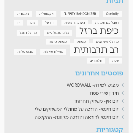
תגיות
Genially
FLIPPITY RANDOMIZER
אקטואליה
גימטריה
דאבל עם תמונות
הערכה חלופית
וורדעל
זום
יויו
כיפת ברזל
כלים טכנולוגיים
מחולל דאבל
מחוללי משחקים
משחק
משחק כיתתי
רב תרבותית
שאילת שאלות
שבוע עליות
שפה
תלמידים
פוסטים אחרונים
מפגש למידה- WORDWALL
חידון שירי פסח
זום אין- משחק תחרותי
זום חינמי- הדרכה על מחוללי המשחקים שלי
זום חינמי להוראה והדרכה מקוונת- ההקלטה
קטגוריות