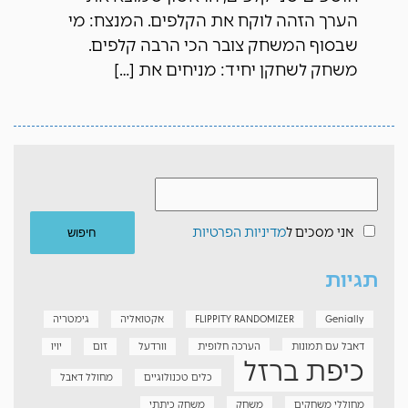
הערך הזהה לוקח את הקלפים. המנצח: מי
שבסוף המשחק צובר הכי הרבה קלפים.
משחק לשחקן יחיד: מניחים את […]
אני מסכים ל
מדיניות הפרטיות
תגיות
Genially
FLIPPITY RANDOMIZER
אקטואליה
גימטריה
דאבל עם תמונות
הערכה חלופית
וורדעל
זום
יויו
כיפת ברזל
כלים טכנולוגיים
מחולל דאבל
מחוללי משחקים
משחק
משחק כיתתי