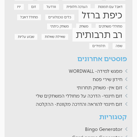
דאבל עם תמונות
הערכה חלופית
וורדעל
זום
יויו
כיפת ברזל
כלים טכנולוגיים
מחולל דאבל
מחוללי משחקים
משחק
משחק כיתתי
רב תרבותית
שאילת שאלות
שבוע עליות
שפה
תלמידים
פוסטים אחרונים
מפגש למידה- WORDWALL
חידון שירי פסח
זום אין- משחק תחרותי
זום חינמי- הדרכה על מחוללי המשחקים שלי
זום חינמי להוראה והדרכה מקוונת- ההקלטה
קטגוריות
Bingo Generator