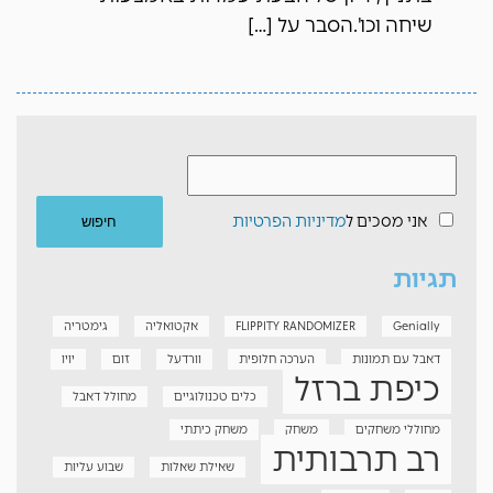
שיחה וכו'.הסבר על […]
אני מסכים ל
מדיניות הפרטיות
תגיות
Genially
FLIPPITY RANDOMIZER
אקטואליה
גימטריה
דאבל עם תמונות
הערכה חלופית
וורדעל
זום
יויו
כיפת ברזל
כלים טכנולוגיים
מחולל דאבל
מחוללי משחקים
משחק
משחק כיתתי
רב תרבותית
שאילת שאלות
שבוע עליות