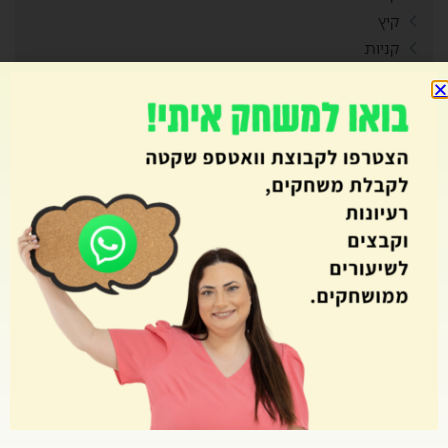
קיץ
קניות
ראש השנה
רביעיות
רגשות
ריכוז חברתי
רכילות
רכישת קריאה
רפלקציה
שאילת שאלות
שבוע עליות
שבועות
שטף ודיוק קריאה
שיתוף פעולה
שם המספר
שמועות