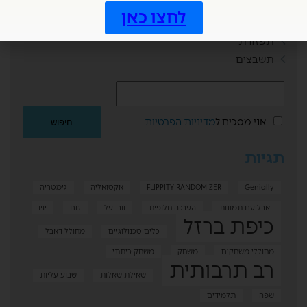
תחילת שנה
לחצו כאן
תכנון וארגון
תפזורת
תשבצים
אני מסכים ל
מדיניות הפרטיות
תגיות
Genially
FLIPPITY RANDOMIZER
אקטואליה
גימטריה
דאבל עם תמונות
הערכה חלופית
וורדעל
זום
יויו
כיפת ברזל
כלים טכנולוגיים
מחולל דאבל
מחוללי משחקים
משחק
משחק כיתתי
רב תרבותית
שאילת שאלות
שבוע עליות
שפה
תלמידים