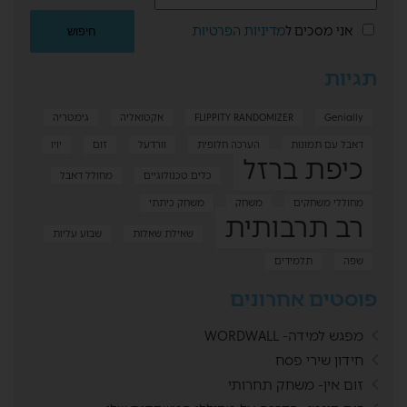
אני מסכים ל
מדיניות הפרטיות
תגיות
Genially
FLIPPITY RANDOMIZER
אקטואליה
גימטריה
דאבל עם תמונות
הערכה חלופית
וורדעל
זום
יויו
כיפת ברזל
כלים טכנולוגיים
מחולל דאבל
מחוללי משחקים
משחק
משחק כיתתי
רב תרבותית
שאילת שאלות
שבוע עליות
שפה
תלמידים
פוסטים אחרונים
מפגש למידה- WORDWALL
חידון שירי פסח
זום אין- משחק תחרותי