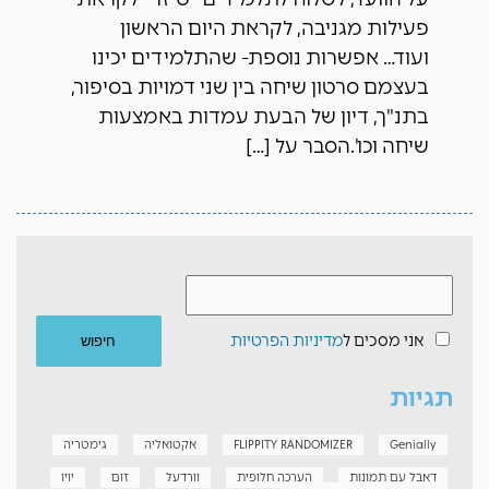
פעילות מגניבה, לקראת היום הראשון
ועוד… אפשרות נוספת- שהתלמידים יכינו
בעצמם סרטון שיחה בין שני דמויות בסיפור,
בתנ"ך, דיון של הבעת עמדות באמצעות
שיחה וכו'.הסבר על […]
אני מסכים ל
מדיניות הפרטיות
תגיות
Genially
FLIPPITY RANDOMIZER
אקטואליה
גימטריה
דאבל עם תמונות
הערכה חלופית
וורדעל
זום
יויו