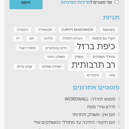
אני מסכים ל
מדיניות הפרטיות
תגיות
Genially
FLIPPITY RANDOMIZER
אקטואליה
גימטריה
דאבל עם תמונות
הערכה חלופית
וורדעל
זום
יויו
כיפת ברזל
כלים טכנולוגיים
מחולל דאבל
מחוללי משחקים
משחק
משחק כיתתי
רב תרבותית
שאילת שאלות
שבוע עליות
שפה
תלמידים
פוסטים אחרונים
מפגש למידה- WORDWALL
חידון שירי פסח
זום אין- משחק תחרותי
זום חינמי- הדרכה על מחוללי המשחקים שלי