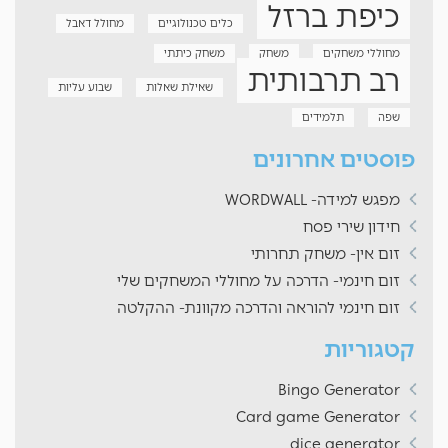
כיפת ברזל
כלים טכנולוגיים
מחולל דאבל
מחוללי משחקים
משחק
משחק כיתתי
רב תרבותית
שאילת שאלות
שבוע עליות
שפה
תלמידים
פוסטים אחרונים
מפגש למידה- WORDWALL
חידון שירי פסח
זום אין- משחק תחרותי
זום חינמי- הדרכה על מחוללי המשחקים שלי
זום חינמי להוראה והדרכה מקוונת- ההקלטה
קטגוריות
Bingo Generator
Card game Generator
dice generator