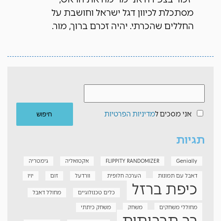
מסתכלת לכיוון דגל ישראל וחושבת על
החללים שהכרתי. יהיה זכרם ברוך, מור.
אני מסכים ל
מדיניות הפרטיות
תגיות
Genially
FLIPPITY RANDOMIZER
אקטואליה
גימטריה
דאבל עם תמונות
הערכה חלופית
וורדעל
זום
יויו
כיפת ברזל
כלים טכנולוגיים
מחולל דאבל
מחוללי משחקים
משחק
משחק כיתתי
רב תרבותית