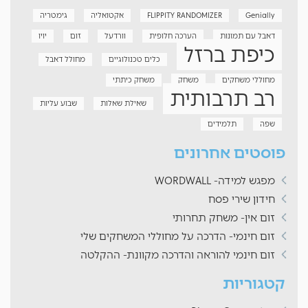
Genially
FLIPPITY RANDOMIZER
אקטואליה
גימטריה
דאבל עם תמונות
הערכה חלופית
וורדעל
זום
יויו
כיפת ברזל
כלים טכנולוגיים
מחולל דאבל
מחוללי משחקים
משחק
משחק כיתתי
רב תרבותית
שאילת שאלות
שבוע עליות
שפה
תלמידים
פוסטים אחרונים
מפגש למידה- WORDWALL
חידון שירי פסח
זום אין- משחק תחרותי
זום חינמי- הדרכה על מחוללי המשחקים שלי
זום חינמי להוראה והדרכה מקוונת- ההקלטה
קטגוריות