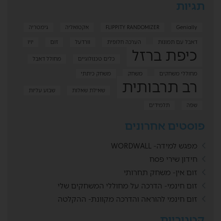
תגיות
Genially
FLIPPITY RANDOMIZER
אקטואליה
גימטריה
דאבל עם תמונות
הערכה חלופית
וורדעל
זום
יויו
כיפת ברזל
כלים טכנולוגיים
מחולל דאבל
מחוללי משחקים
משחק
משחק כיתתי
רב תרבותית
שאילת שאלות
שבוע עליות
שפה
תלמידים
פוסטים אחרונים
מפגש למידה- WORDWALL
חידון שירי פסח
זום אין- משחק תחרותי
זום חינמי- הדרכה על מחוללי המשחקים שלי
זום חינמי להוראה והדרכה מקוונת- ההקלטה
קטגוריות