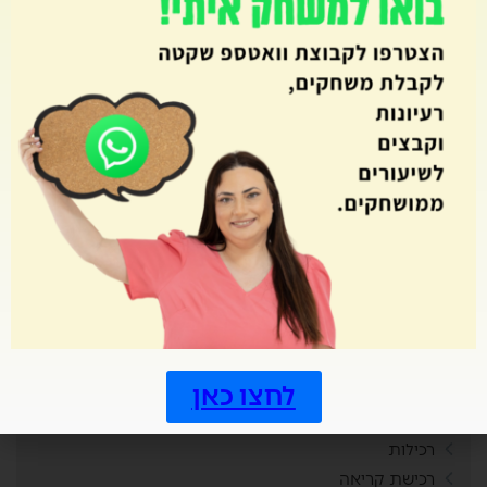
פורים
פירוש מילים חדשות
פיתוח חשיבה
פסח
פעילויות בבית
פעילות שיא
צמדים
קאנבה
קובייה
קיץ
קניות
ראש השנה
רביעיות
לחצו כאן
רגשות
ריכוז חברתי
רכילות
רכישת קריאה