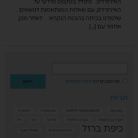
האירוויזיון: נתחיל בטקסט מידעי על
האירוויזיון, עם שאלות המותאמות לנושאים
שלמדנו בכיתה בהבנת הנקרא: לאחר מכן,
אחזור עם […]
אני מסכים ל
מדיניות הפרטיות
תגיות
Genially
FLIPPITY RANDOMIZER
אקטואליה
גימטריה
דאבל עם תמונות
הערכה חלופית
וורדעל
זום
יויו
כיפת ברזל
כלים טכנולוגיים
מחולל דאבל