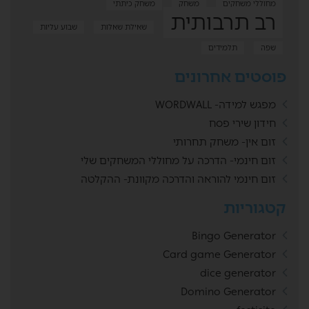
מחוללי משחקים
משחק
משחק כיתתי
רב תרבותית
שאילת שאלות
שבוע עליות
שפה
תלמידים
פוסטים אחרונים
מפגש למידה- WORDWALL
חידון שירי פסח
זום אין- משחק תחרותי
זום חינמי- הדרכה על מחוללי המשחקים שלי
זום חינמי להוראה והדרכה מקוונת- ההקלטה
קטגוריות
Bingo Generator
Card game Generator
dice generator
Domino Generator