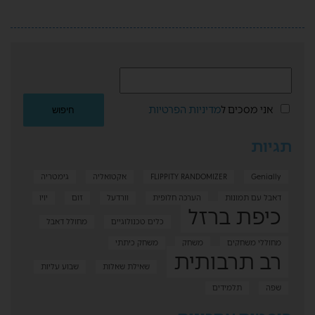
אני מסכים ל
מדיניות הפרטיות
תגיות
Genially
FLIPPITY RANDOMIZER
אקטואליה
גימטריה
דאבל עם תמונות
הערכה חלופית
וורדעל
זום
יויו
כיפת ברזל
כלים טכנולוגיים
מחולל דאבל
מחוללי משחקים
משחק
משחק כיתתי
רב תרבותית
שאילת שאלות
שבוע עליות
שפה
תלמידים