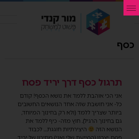
כסף
תרגול כסף דרך יריד פסח
אני הכי אוהבת ללמד את נושא הכסף! קודם
כל- אני חושבת שזה אחד הנושאים החשובים
ביותר שצריך ללמד (ולא רק בחינוך המיוחד,
גם בחינוך הרגיל). חוץ מזה- כיף ללמד את
הנושא הזה
היצירתיות חוגגת… לכבוד
פסח, יצרנו (הסייעת שלי ואני) מחירון של יריד