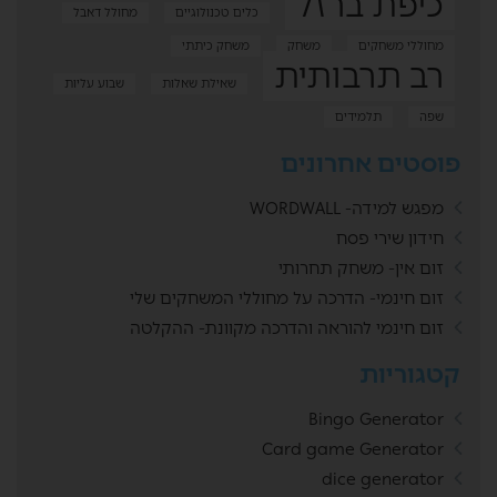
כיפת ברזל
כלים טכנולוגיים
מחולל דאבל
מחוללי משחקים
משחק
משחק כיתתי
רב תרבותית
שאילת שאלות
שבוע עליות
שפה
תלמידים
פוסטים אחרונים
מפגש למידה- WORDWALL
חידון שירי פסח
זום אין- משחק תחרותי
זום חינמי- הדרכה על מחוללי המשחקים שלי
זום חינמי להוראה והדרכה מקוונת- ההקלטה
קטגוריות
Bingo Generator
Card game Generator
dice generator