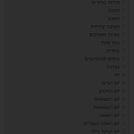
חידות בציורים
חנוכה
חשבון
חשיבה יצירתית
טורניר משחקים
טיול שנתי
טיזרים
טיפים לסטודנטים
טנזניה
יויו
יום הורים
יום הזיכרון
יום המשפחה
יום העצמאות
יום השואה
יום השפה העברית
יום זכויות הילד