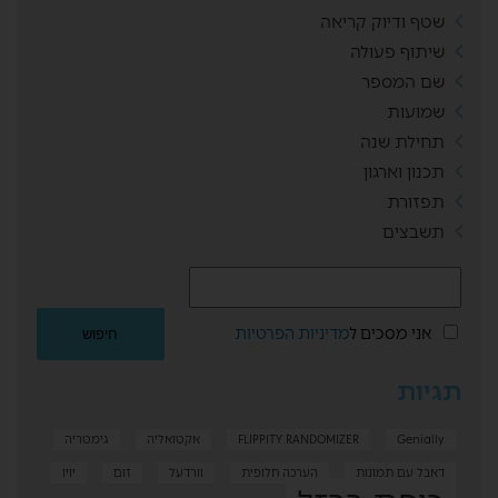
שטף ודיוק קריאה
שיתוף פעולה
שם המספר
שמועות
תחילת שנה
תכנון וארגון
תפזורת
תשבצים
אני מסכים ל
מדיניות הפרטיות
תגיות
Genially
FLIPPITY RANDOMIZER
אקטואליה
גימטריה
דאבל עם תמונות
הערכה חלופית
וורדעל
זום
יויו