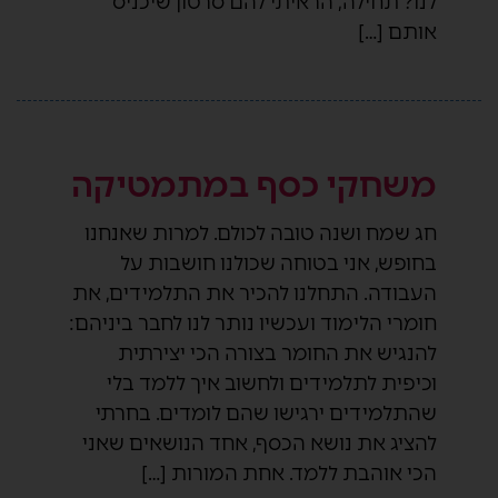
לנו? תחילה, הראיתי להם סרטון שיכניס
אותם […]
משחקי כסף במתמטיקה
חג שמח ושנה טובה לכולם. למרות שאנחנו
בחופש, אני בטוחה שכולנו חושבות על
העבודה. התחלנו להכיר את התלמידים, את
חומרי הלימוד ועכשיו נותר לנו לחבר ביניהם:
להנגיש את החומר בצורה הכי יצירתית
וכיפית לתלמידים ולחשוב איך ללמד בלי
שהתלמידים ירגישו שהם לומדים. בחרתי
להציג את נושא הכסף, אחד הנושאים שאני
הכי אוהבת ללמד. אחת המורות […]