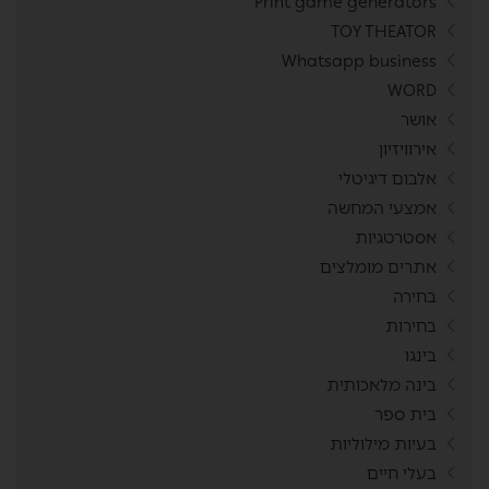
Print game generators
TOY THEATOR
Whatsapp business
WORD
אושר
אירוויזיון
אלבום דיגיטלי
אמצעי המחשה
אסטרטגיות
אתרים מומלצים
בחירה
בחירות
בינגו
בינה מלאכותית
בית ספר
בעיות מילוליות
בעלי חיים