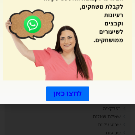
פעילויות בבית
פעילות שיא
צמדים
קאנבה
קובייה
קיץ
קניות
ראש השנה
רביעיות
רגשות
ריכוז חברתי
לחצו כאן
רכילות
רכישת קריאה
רפלקציה
שאילת שאלות
שבוע עליות
שבועות