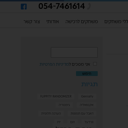
054-7461614
לי משחקים
משחקים לרכישה
אודותי
צור קשר
אני מסכים ל
מדיניות הפרטיות
תגיות
FLIPPITY RANDOMIZER
Genially
אקטואליה
גימטריה
דאבל עם תמונות
הערכה חלופית
וורדעל
זום
יויו