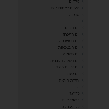
טיזרים
טיפים לסטודנטים
טנזניה
יויו
יום הורים
יום הזיכרון
יום המשפחה
יום העצמאות
יום השואה
יום השפה העברית
יום זכויות הילד
יום כיפור
יחידת הוראה
יצירה
כדורגל
כישורי חיים
כלי טכנולוגי