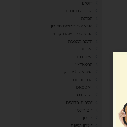
דומינו
הבחנה חזותית
הגרלה
הוראה מותאמת חשבון
הוראה מותאמת קריאה
הזמר במסכה
היכרות
הישרדות
הרמאדאן
השראה למשחקים
התמודדות
וואטסאפ
ויקיקידס
זהירות בדרכים
זום חינמי
זיכרון
זיכרון רגשות