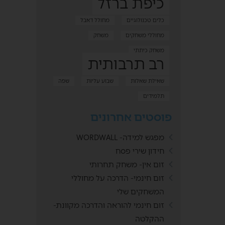
כיפת ברזל
כלים טכנולוגיים
מחולל דאבל
מחוללי משחקים
משחק
משחק כיתתי
רב תרבותית
שאילת שאלות
שבוע עליות
שפה
תלמידים
פוסטים אחרונים
מפגש למידה- WORDWALL
חידון שירי פסח
זום אין- משחק תחרותי
זום חינמי- הדרכה על מחוללי
המשחקים שלי
זום חינמי להוראה והדרכה מקוונת-
ההקלטה