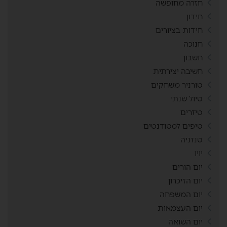
חזרה מחופשה
חידון
חידות בציורים
חנוכה
חשבון
חשיבה יצירתית
טורניר משחקים
טיול שנתי
טיזרים
טיפים לסטודנטים
טנזניה
יויו
יום הורים
יום הזיכרון
יום המשפחה
יום העצמאות
יום השואה