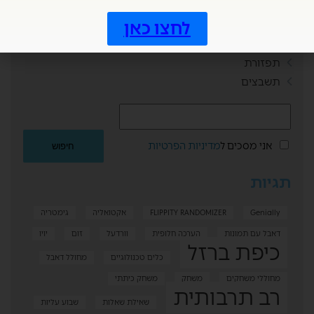
שמועות
לחצו כאן
תחילת שנה
תכנון וארגון
תפזורת
תשבצים
אני מסכים ל
מדיניות הפרטיות
תגיות
Genially
FLIPPITY RANDOMIZER
אקטואליה
גימטריה
דאבל עם תמונות
הערכה חלופית
וורדעל
זום
יויו
כיפת ברזל
כלים טכנולוגיים
מחולל דאבל
מחוללי משחקים
משחק
משחק כיתתי
רב תרבותית
שאילת שאלות
שבוע עליות