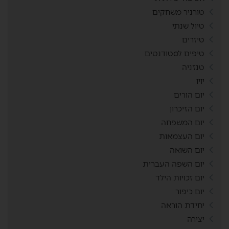
טורניר משחקים
טיול שנתי
טיזרים
טיפים לסטודנטים
טנזניה
יויו
יום הורים
יום הזיכרון
יום המשפחה
יום העצמאות
יום השואה
יום השפה העברית
יום זכויות הילד
יום כיפור
יחידת הוראה
יצירה