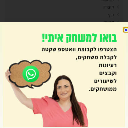
קובייה
קיץ
קניות
ראש השנה
רביעיות
רגשות
ריכוז חברתי
רכילות
רכישת קריאה
רפלקציה
שאילת שאלות
שבוע עליות
שבועות
שטף ודיוק קריאה
שיתוף פעולה
שם המספר