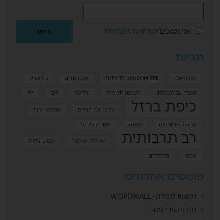
אני מסכים ל
מדיניות הפרטיות
תגיות
Genially
FLIPPITY RANDOMIZER
אקטואליה
גימטריה
דאבל עם תמונות
הערכה חלופית
וורדעל
זום
יויו
כיפת ברזל
כלים טכנולוגיים
מחולל דאבל
מחוללי משחקים
משחק
משחק כיתתי
רב תרבותית
שאילת שאלות
שבוע עליות
שפה
תלמידים
פוסטים אחרונים
מפגש למידה- WORDWALL
חידון שירי פסח