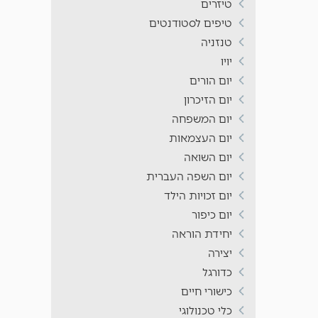
טיזרים
טיפים לסטודנטים
טנזניה
יויו
יום הורים
יום הזיכרון
יום המשפחה
יום העצמאות
יום השואה
יום השפה העברית
יום זכויות הילד
יום כיפור
יחידת הוראה
יצירה
כדורגל
כישורי חיים
כלי טכנולוגי