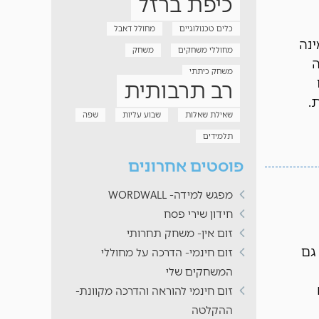
כיפת ברזל
כלים טכנולוגיים
מחולל דאבל
ינה
מחוללי משחקים
משחק
ה
משחק כיתתי
רב תרבותית
בת.
שאילת שאלות
שבוע עליות
שפה
תלמידים
פוסטים אחרונים
מפגש למידה- WORDWALL
חידון שירי פסח
זום אין- משחק תחרותי
גם
זום חינמי- הדרכה על מחוללי
המשחקים שלי
א
זום חינמי להוראה והדרכה מקוונת-
ההקלטה