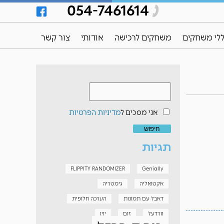
054-7461614
לי משחקים
משחקים לרכישה
אודותי
צור קשר
אני מסכים ל
מדיניות הפרטיות
תגיות
FLIPPITY RANDOMIZER
Genially
אקטואליה
גימטריה
דאבל עם תמונות
הערכה חלופית
וורדעל
זום
יויו