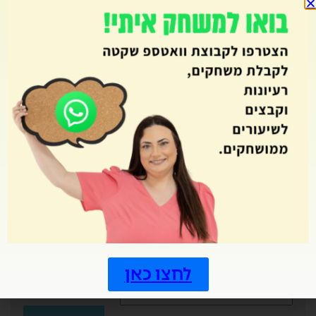
רכילות
רכישת קריאה
רפלקציה
שאילת שאלות
שבוע עליות
שבועות
שטף ודיוק קריאה
שיתוף פעולה
שם המספר
שמועות
תחילת שנה
תכנון וארגון
תפזורת
תשבצים
לחצו כאן