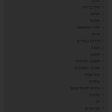
חגים
חדר בריחה
חוויות
חוקים
חזרה מחופשה
חידון
חידות בציורים
חנוכה
חשבון
חשיבה יצירתית
טורניר משחקים
טיול שנתי
טיזרים
טיפים לסטודנטים
טנזניה
יויו
יום הורים