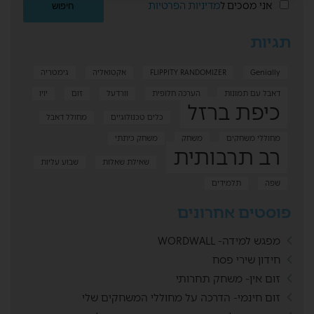
אני מסכים ל
מדיניות הפרטיות
תגיות
Genially
FLIPPITY RANDOMIZER
אקטואליה
גימטריה
דאבל עם תמונות
הערכה חלופית
וורדעל
זום
יויו
כיפת ברזל
כלים טכנולוגיים
מחולל דאבל
מחוללי משחקים
משחק
משחק כיתתי
רב תרבותית
שאילת שאלות
שבוע עליות
שפה
תלמידים
פוסטים אחרונים
מפגש למידה- WORDWALL
חידון שירי פסח
זום אין- משחק תחרותי
זום חינמי- הדרכה על מחוללי המשחקים שלי