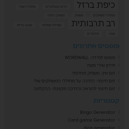
כיפת ברזל
כלים טכנולוגיים
מחולל דאבל
מחוללי משחקים
משחק
משחק כיתתי
רב תרבותית
שאילת שאלות
שבוע עליות
שפה
תלמידים
פוסטים אחרונים
מפגש למידה- WORDWALL
חידון שירי פסח
זום אין- משחק תחרותי
זום חינמי- הדרכה על מחוללי המשחקים שלי
זום חינמי להוראה והדרכה מקוונת- ההקלטה
קטגוריות
Bingo Generator
Card game Generator
dice generator