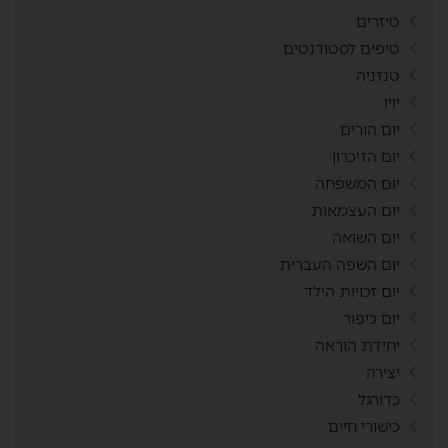
טיזרים
טיפים לסטודנטים
טנזניה
יויו
יום הורים
יום הזיכרון
יום המשפחה
יום העצמאות
יום השואה
יום השפה העברית
יום זכויות הילד
יום כיפור
יחידת הוראה
יצירה
כדורגל
כישורי חיים