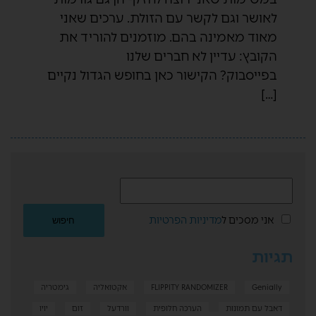
לאושר וגם לקשר עם הזולת. ערכים שאני
מאוד מאמינה בהם. מוזמנים להוריד את
הקובץ: עדיין לא חברים שלנו
בפייסבוק? הקישור כאן בחופש הגדול נקיים
[…]
אני מסכים ל
מדיניות הפרטיות
תגיות
Genially
FLIPPITY RANDOMIZER
אקטואליה
גימטריה
דאבל עם תמונות
הערכה חלופית
וורדעל
זום
יויו