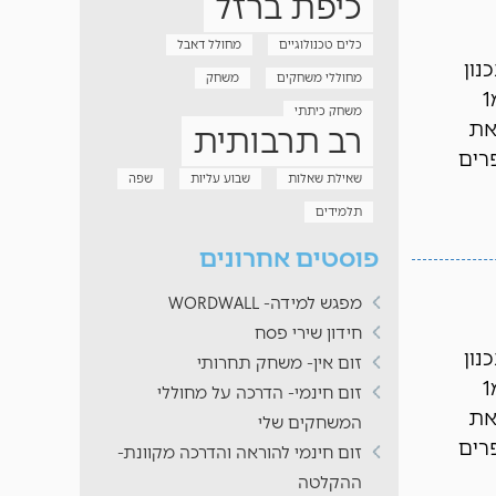
כיפת ברזל
כלים טכנולוגיים
מחולל דאבל
תכנון
מחוללי משחקים
משחק
עבודה) (7 דק') מבקשים מהתלמיד/ים למצוא את המספרים בדף לפי הסדר מ1
משחק כיתתי
 את
רב תרבותית
ון- המספרים
שאילת שאלות
שבוע עליות
שפה
תלמידים
פוסטים אחרונים
מפגש למידה- WORDWALL
חידון שירי פסח
תכנון
זום אין- משחק תחרותי
עבודה) (7 דק') מבקשים מהתלמיד/ים למצוא את המספרים בדף לפי הסדר מ1
זום חינמי- הדרכה על מחוללי
 את
המשחקים שלי
ון- המספרים
זום חינמי להוראה והדרכה מקוונת-
ההקלטה