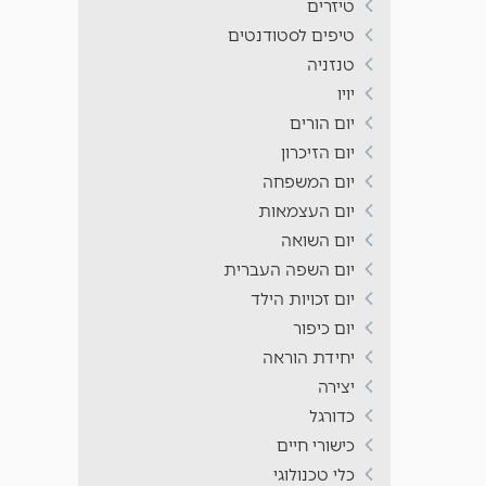
טיזרים
טיפים לסטודנטים
טנזניה
יויו
יום הורים
יום הזיכרון
יום המשפחה
יום העצמאות
יום השואה
יום השפה העברית
יום זכויות הילד
יום כיפור
יחידת הוראה
יצירה
כדורגל
כישורי חיים
כלי טכנולוגי