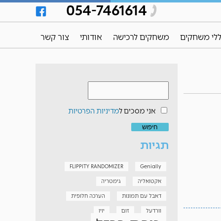
054-7461614
לי משחקים
משחקים לרכישה
אודותי
צור קשר
אני מסכים ל
מדיניות הפרטיות
תגיות
FLIPPITY RANDOMIZER
Genially
אקטואליה
גימטריה
דאבל עם תמונות
הערכה חלופית
וורדעל
זום
יויו