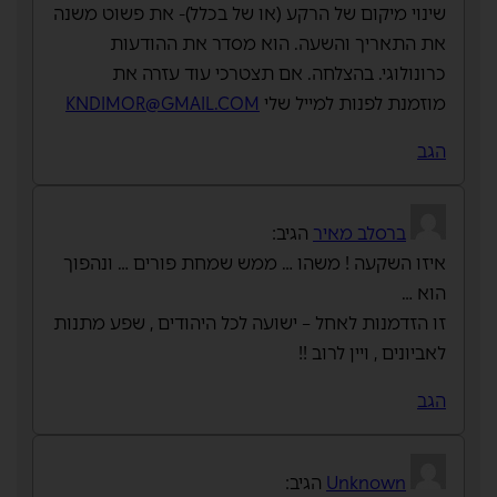
שינוי מיקום של הרקע (או של בכלל)- את פשוט משנה
את התאריך והשעה. הוא מסדר את ההודעות
כרונולוגי. בהצלחה. אם תצטרכי עוד עזרה את
מוזמנת לפנות למייל שלי
KNDIMOR@GMAIL.COM
הגב
ברסלב מאיר
הגיב:
איזו השקעה ! משהו … ממש שמחת פורים … ונהפוך
הוא …
זו הזדמנות לאחל – ישועה לכל היהודים , שפע מתנות
לאביונים , ויין לרוב !!
הגב
Unknown
הגיב: