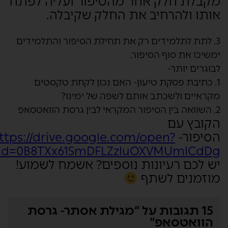
מקבלת חלק אחר מהסיפור ועליה לפתח
אותו ולהרחיב את החלק שקיבלה.
3. לתת לתלמידים רק את תחילת הסיפור והתלמידים
ימשיכו את סוף הסיפור.
לבוגרים יותר-
1. כתיבת פסקת טיעון- האם נכון לקחת טקסטים
מקראיים ולשכתב אותם לשפה של ימינו?
2. השוואה בין הסיפור המקראי לבין גרסת הוואטסאפ
הקובץ עם
הסיפור-
ttps://drive.google.com/open?
id=0B8TXx61SmDFLZzluOXVMUmlCdDg
יש לכם רעיונות נוספים? אשמח לשמוע!
מוזמנים לשתף
15 תגובות על “מגילת אסתר- גרסת
הוואטסאפ”