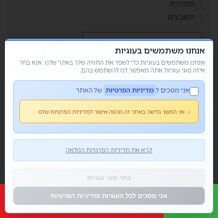
תפזורת
תשבצים
אנחנו משתמשים בעוגיות
אני מסכים ל
מדיניות הפרטיות
אנחנו משתמשים בעוגיות כדי לשפר את החוויה שלך באתר שלנו. אנא בחר
איזה סוגי עוגיות אתה מאפשר לנו להשתמש בהם.
תגיות
אני מסכים ל
מדיניות הפרטיות
של האתר
Genially
FLIPPITY RANDOMIZER
אקטואליה
גימטריה
או:
המשך גלישה באתר זה מהווה אישור למדיניות הפרטיות שלנו
דאבל עם תמונות
הערכה חלופית
וורדעל
זום
יויו
כיפת ברזל
כלים טכנולוגיים
מחולל דאבל
קרא את מדיניות הפרטיות המלאה
מחוללי משחקים
משחק
משחק כיתתי
רב תרבותית
שאילת שאלות
שבוע עליות
בחר סוגי עוגיות
שפה
תלמידים
אני מסכים לכל העוגיות ומדיניות הפרטיות
פוסטים אחרונים