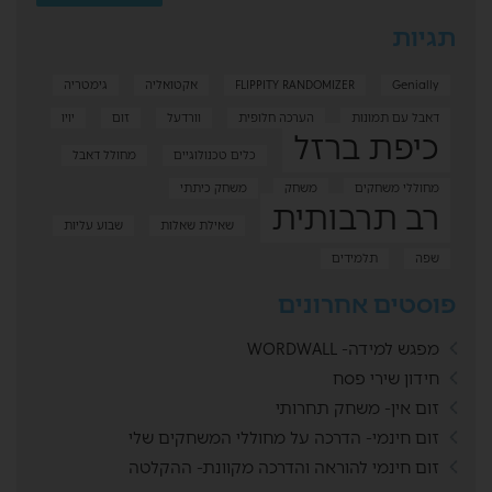
תגיות
Genially
FLIPPITY RANDOMIZER
אקטואליה
גימטריה
דאבל עם תמונות
הערכה חלופית
וורדעל
זום
יויו
כיפת ברזל
כלים טכנולוגיים
מחולל דאבל
מחוללי משחקים
משחק
משחק כיתתי
רב תרבותית
שאילת שאלות
שבוע עליות
שפה
תלמידים
פוסטים אחרונים
מפגש למידה- WORDWALL
חידון שירי פסח
זום אין- משחק תחרותי
זום חינמי- הדרכה על מחוללי המשחקים שלי
זום חינמי להוראה והדרכה מקוונת- ההקלטה