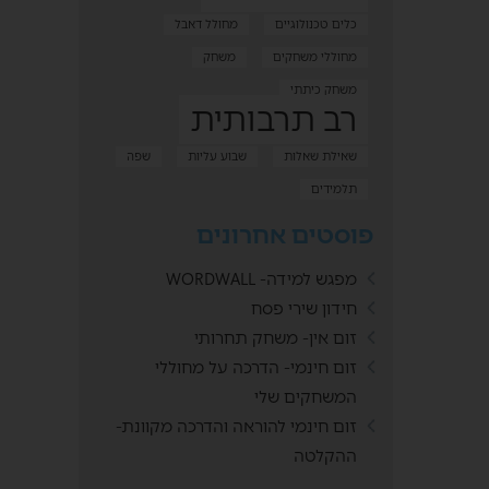
כלים טכנולוגיים
מחולל דאבל
מחוללי משחקים
משחק
משחק כיתתי
רב תרבותית
שאילת שאלות
שבוע עליות
שפה
תלמידים
פוסטים אחרונים
מפגש למידה- WORDWALL
חידון שירי פסח
זום אין- משחק תחרותי
זום חינמי- הדרכה על מחוללי
המשחקים שלי
זום חינמי להוראה והדרכה מקוונת-
ההקלטה