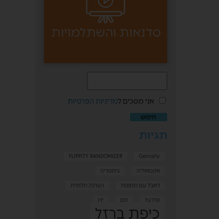
סדנאות והשתלמויות
אני מסכים ל
מדיניות הפרטיות
תגיות
FLIPPITY RANDOMIZER
Genially
אקטואליה
גימטריה
דאבל עם תמונות
הערכה חלופית
וורדעל
זום
יויו
כיפת ברזל