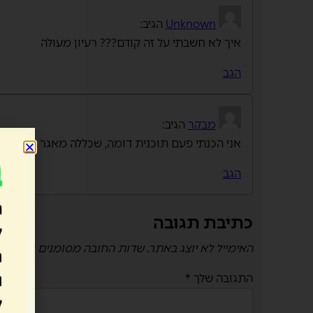
Unknown
הגיב:
איך לא חשבתי על זה קודם??? רעיון מעולה
הגב
מבקר
הגיב:
אני הכנתי פעם תוכנית דומה, שכללה מאגר איקונים
הגב
כתיבת תגובה
האימייל לא יוצג באתר.
שדות החובה מסומנים
*
התגובה שלך
*