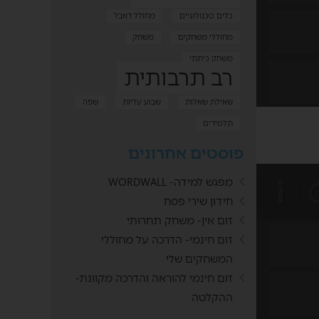
כלים טכנולוגיים
מחולל דאבל
מחוללי משחקים
משחק
משחק כיתתי
רב תרבותית
שאילת שאלות
שבוע עליות
שפה
תלמידים
פוסטים אחרונים
מפגש למידה- WORDWALL
חידון שירי פסח
זום אין- משחק תחרותי
זום חינמי- הדרכה על מחוללי
המשחקים שלי
זום חינמי להוראה והדרכה מקוונת-
ההקלטה