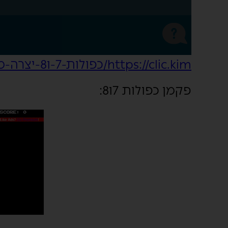
https://clic.kim/כפולות-7-ו8-יצרה-מור-קנדי
פקמן כפולות 7ו8: