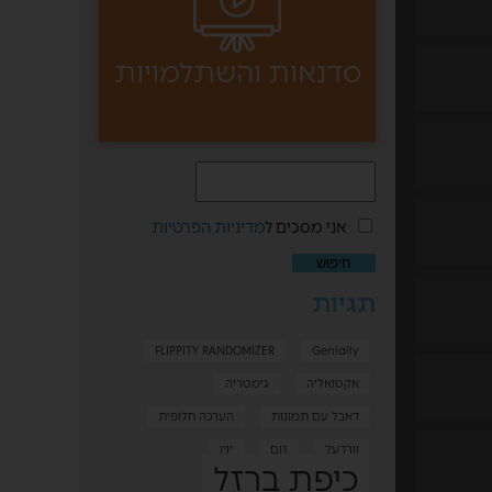
סדנאות והשתלמויות
אני מסכים ל
מדיניות הפרטיות
תגיות
FLIPPITY RANDOMIZER
Genially
אקטואליה
גימטריה
דאבל עם תמונות
הערכה חלופית
וורדעל
זום
יויו
כיפת ברזל