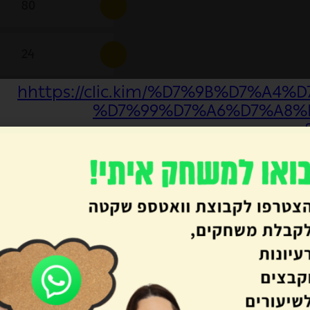
hhttps://clic.kim/%D7%9B%D7%A4
%D7%99%D7%A6%D7%A8%D