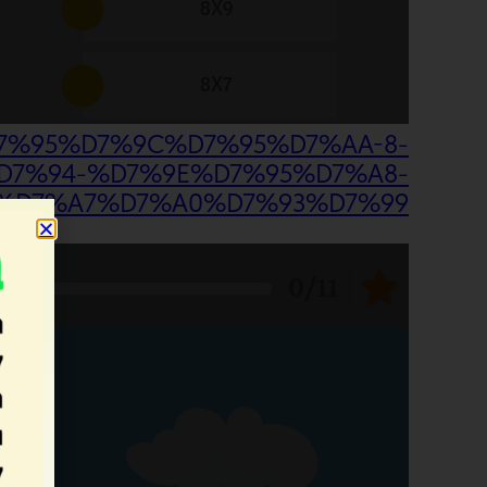
%D7%95%D7%9C%D7%95%D7%AA-8-
7%94-%D7%9E%D7%95%D7%A8-
%D7%A7%D7%A0%D7%93%D7%99