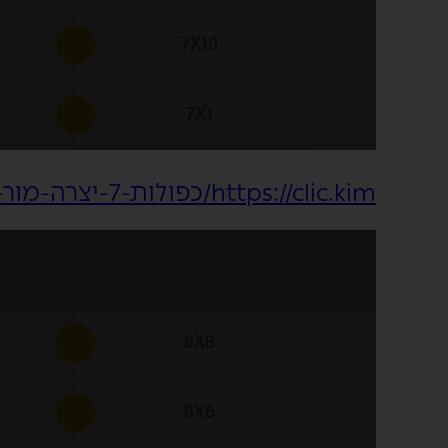
https://clic.kim/כפולות-7-יצרה-מור-קנדי