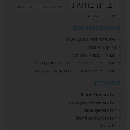
רב תרבותית
שאילת שאלות
שבוע עליות
שפה
תלמידים
פוסטים אחרונים
מפגש למידה- WORDWALL
חידון שירי פסח
זום אין- משחק תחרותי
זום חינמי- הדרכה על מחוללי המשחקים שלי
זום חינמי להוראה והדרכה מקוונת- ההקלטה
קטגוריות
Bingo Generator
Card game Generator
dice generator
Domino Generator
festisite