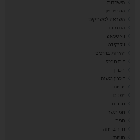
הישרדות
הרמאדאן
השראה למשחקים
התמודדות
וואטסאפ
ויקיקידס
זהירות בדרכים
זום חינמי
זיכרון
זיכרון רגשות
זכויות
זמנים
חברות
חגי תשרי
חגים
חדר בריחה
חוויות