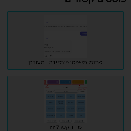
מחולל משפטי פירמידה - מעודכן
מה הקשר? יויו