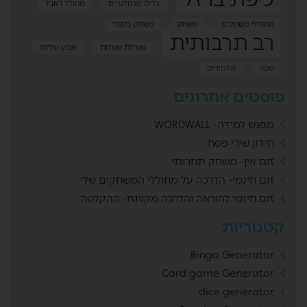
כלים טכנולוגיים
מחולל דאבל
מחוללי משחקים
משחק
משחק כיתתי
רב תרבותית
שאילת שאלות
שבוע עליות
שפה
תלמידים
פוסטים אחרונים
מפגש למידה- WORDWALL
חידון שירי פסח
זום אין- משחק תחרותי
זום חינמי- הדרכה על מחוללי המשחקים שלי
זום חינמי להוראה והדרכה מקוונת- ההקלטה
קטגוריות
Bingo Generator
Card game Generator
dice generator