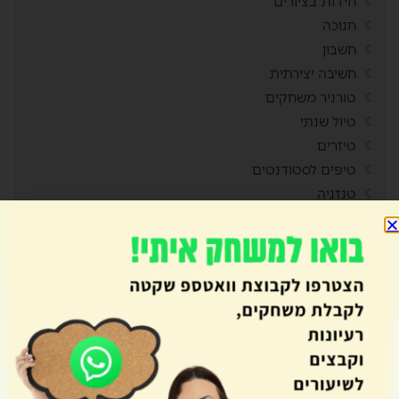
חידות בציורים
חנוכה
חשבון
חשיבה יצירתית
טורניר משחקים
טיול שנתי
טיזרים
טיפים לסטודנטים
טנזניה
יויו
יום הורים
יום הזיכרון
יום המשפחה
יום העצמאות
יום השואה
יום השפה העברית
יום זכויות הילד