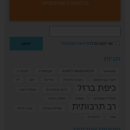
סדנאות והשתלמויות
אני מסכים ל
מדיניות הפרטיות
תגיות
Genially
FLIPPITY RANDOMIZER
אקטואליה
גימטריה
דאבל עם תמונות
הערכה חלופית
וורדעל
זום
יויו
כיפת ברזל
כלים טכנולוגיים
מחולל דאבל
מחוללי משחקים
משחק
משחק כיתתי
רב תרבותית
שאילת שאלות
שבוע עליות
שפה
תלמידים
פוסטים אחרונים