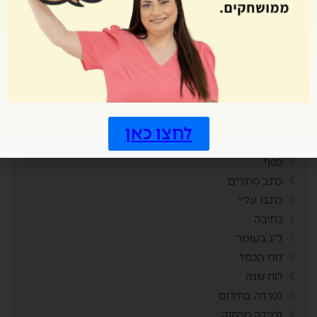
יום כיפור
יחידת הוראה
יצירה
כדורגל
כישורי חיים
כלי טכנולוגי
כלים טכנולוגיים
לחצו כאן
כללי
כסף
כתב סתרים
כתבו עליי
כתיבה
ל"ג בעומר
לוח הכפל
לוח שנה
למידה בחירום
למידה מרחוק