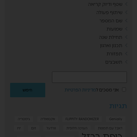
שטף ודיוק קריאה
שיתוף פעולה
שם המספר
שמועות
תחילת שנה
תכנון וארגון
תפזורת
תשבצים
אני מסכים ל
מדיניות הפרטיות
תגיות
Genially
FLIPPITY RANDOMIZER
אקטואליה
גימטריה
דאבל עם תמונות
הערכה חלופית
וורדעל
זום
יויו
כיפת ברזל