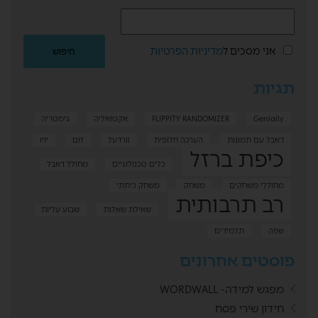
אני מסכים ל
מדיניות הפרטיות
תגיות
Genially
FLIPPITY RANDOMIZER
אקטואליה
גימטריה
דאבל עם תמונות
הערכה חלופית
וורדעל
זום
יויו
כיפת ברזל
כלים טכנולוגיים
מחולל דאבל
מחוללי משחקים
משחק
משחק כיתתי
רב תרבותית
שאילת שאלות
שבוע עליות
שפה
תלמידים
פוסטים אחרונים
מפגש למידה- WORDWALL
חידון שירי פסח