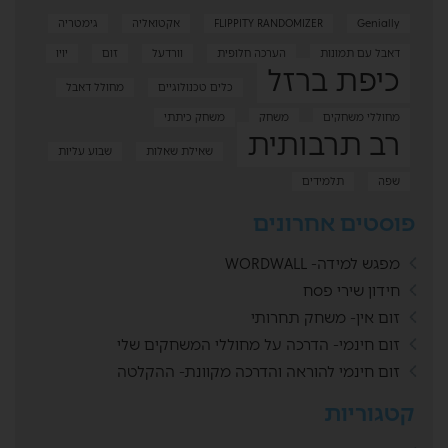
Genially
FLIPPITY RANDOMIZER
אקטואליה
גימטריה
דאבל עם תמונות
הערכה חלופית
וורדעל
זום
יויו
כיפת ברזל
כלים טכנולוגיים
מחולל דאבל
מחוללי משחקים
משחק
משחק כיתתי
רב תרבותית
שאילת שאלות
שבוע עליות
שפה
תלמידים
פוסטים אחרונים
מפגש למידה- WORDWALL
חידון שירי פסח
זום אין- משחק תחרותי
זום חינמי- הדרכה על מחוללי המשחקים שלי
זום חינמי להוראה והדרכה מקוונת- ההקלטה
קטגוריות