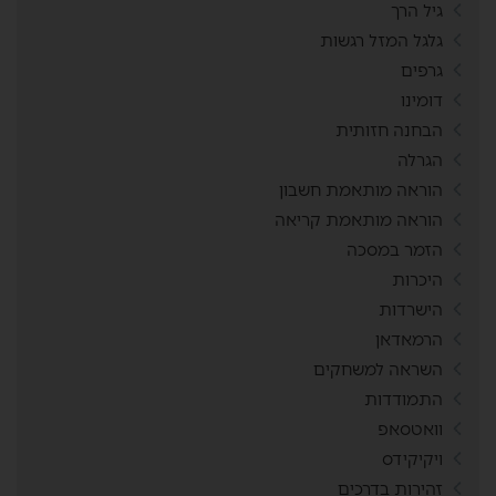
גיל הרך
גלגל המזל רגשות
גרפים
דומינו
הבחנה חזותית
הגרלה
הוראה מותאמת חשבון
הוראה מותאמת קריאה
הזמר במסכה
היכרות
הישרדות
הרמאדאן
השראה למשחקים
התמודדות
וואטסאפ
ויקיקידס
זהירות בדרכים