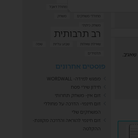
כלים טכנולוגיים
מחולל דאבל
מחוללי משחקים
משחק
משחק כיתתי
רב תרבותית
שאילת שאלות
שבוע עליות
שפה
שאגיב.
תלמידים
פוסטים אחרונים
מפגש למידה- WORDWALL
חידון שירי פסח
זום אין- משחק תחרותי
זום חינמי- הדרכה על מחוללי
המשחקים שלי
זום חינמי להוראה והדרכה מקוונת-
ההקלטה