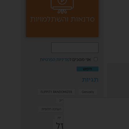
סדנאות והשתלמויות
אני מסכים ל
מדיניות הפרטיות
תגיות
FLIPPITY RANDOMIZER
Genially
אקטואליה
גימטריה
דאבל עם תמונות
הערכה חלופית
וורדעל
זום
יויו
כיפת ברזל