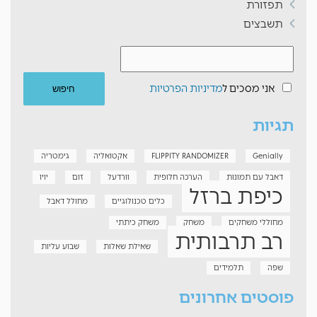
תפזורת
תשבצים
אני מסכים ל
מדיניות הפרטיות
תגיות
Genially
FLIPPITY RANDOMIZER
אקטואליה
גימטריה
דאבל עם תמונות
הערכה חלופית
וורדעל
זום
יויו
כיפת ברזל
כלים טכנולוגיים
מחולל דאבל
מחוללי משחקים
משחק
משחק כיתתי
רב תרבותית
שאילת שאלות
שבוע עליות
שפה
תלמידים
פוסטים אחרונים