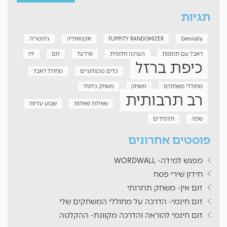
תגיות
Genially
FLIPPITY RANDOMIZER
אקטואליה
גימטריה
דאבל עם תמונות
הערכה חלופית
וורדעל
זום
יויו
כיפת ברזל
כלים טכנולוגיים
מחולל דאבל
מחוללי משחקים
משחק
משחק כיתתי
רב תרבותית
שאילת שאלות
שבוע עליות
שפה
תלמידים
פוסטים אחרונים
מפגש למידה- WORDWALL
חידון שירי פסח
זום אין- משחק תחרותי
זום חינמי- הדרכה על מחוללי המשחקים שלי
זום חינמי להוראה והדרכה מקוונת- ההקלטה