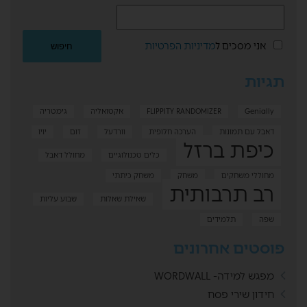
אני מסכים ל
מדיניות הפרטיות
תגיות
Genially
FLIPPITY RANDOMIZER
אקטואליה
גימטריה
דאבל עם תמונות
הערכה חלופית
וורדעל
זום
יויו
כיפת ברזל
כלים טכנולוגיים
מחולל דאבל
מחוללי משחקים
משחק
משחק כיתתי
רב תרבותית
שאילת שאלות
שבוע עליות
שפה
תלמידים
פוסטים אחרונים
מפגש למידה- WORDWALL
חידון שירי פסח