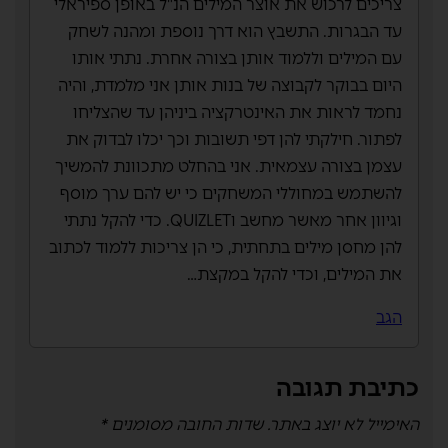
צריכים לרכוש את אוצר המילים הנ"ל באופן ספיראלי
עד הבגרות. התשבץ הוא דרך נוספת ומהנה לשחק
עם המילים וללמוד אותן בצורה אחרת. נתתי אותו
היום בבוקר לקבוצה של בנות אותן אני מלמדת, והיה
נחמד לראות את האינטרקציה ביניהן עד שהצליחו
לפתור. חילקתי להן דפי תשובות וכך יכלו לבדוק את
עצמן בצורה עצמאית. אני בהחלט מתכוונת להמשיך
להשתמש במחוללי המשחקים כי יש להם ערך מוסף
וגיוון אחר מאשר מחשב וQUIZLET. כדי להקל נתתי
להן מחסן מילים בתחתית, כי הן צריכות ללמוד לכתוב
את המילים, וכדי להקל במקצת…
הגב
כתיבת תגובה
האימייל לא יוצג באתר.
שדות החובה מסומנים
*