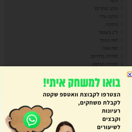
כסף
כתב סתרים
כתבו עליי
כתיבה
ל"ג בעומר
לוח הכפל
לוח שנה
למידה בחירום
למידה מרחוק
לשון
מבוכים
מבנה עשרוני
מגילת אסתר
מהות הכפל
מוגבלות
מולדת
מחולל בינגו