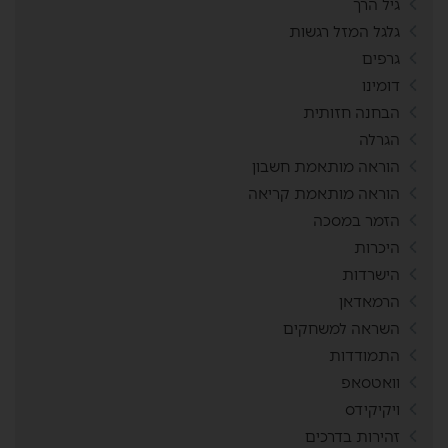
גיל הרך
גלגל המזל רגשות
גרפים
דומינו
הבחנה חזותית
הגרלה
הוראה מותאמת חשבון
הוראה מותאמת קריאה
הזמר במסכה
היכרות
הישרדות
הרמאדאן
השראה למשחקים
התמודדות
וואטסאפ
ויקיקידס
זהירות בדרכים