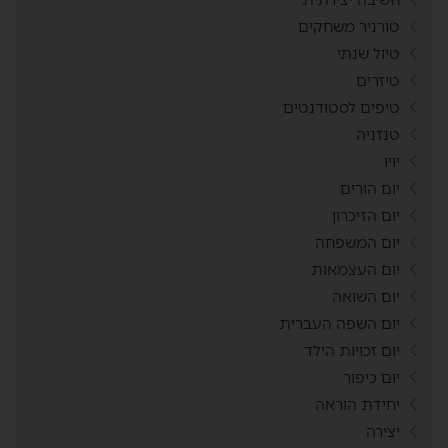
טורניר משחקים
טיול שנתי
טיזרים
טיפים לסטודנטים
טנזניה
יויו
יום הורים
יום הזיכרון
יום המשפחה
יום העצמאות
יום השואה
יום השפה העברית
יום זכויות הילד
יום כיפור
יחידת הוראה
יצירה