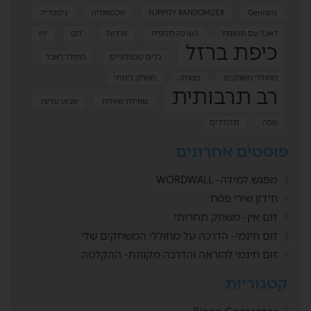
Genially
FLIPPITY RANDOMIZER
אקטואליה
גימטריה
דאבל עם תמונות
הערכה חלופית
וורדעל
זום
יויו
כיפת ברזל
כלים טכנולוגיים
מחולל דאבל
מחוללי משחקים
משחק
משחק כיתתי
רב תרבותית
שאילת שאלות
שבוע עליות
שפה
תלמידים
פוסטים אחרונים
מפגש למידה- WORDWALL
חידון שירי פסח
זום אין- משחק תחרותי
זום חינמי- הדרכה על מחוללי המשחקים שלי
זום חינמי להוראה והדרכה מקוונת- ההקלטה
קטגוריות