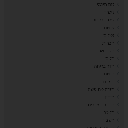
זום חינמי
זיכרון
זיכרון רגשות
זכויות
זמנים
חברות
חגי תשרי
חגים
חדר בריחה
חוויות
חוקים
חזרה מחופשה
חידון
חידות בציורים
חנוכה
חשבון
חשיבה יצירתית