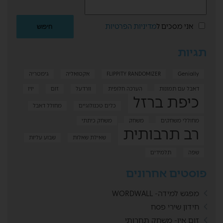
אני מסכים ל
מדיניות הפרטיות
תגיות
Genially
FLIPPITY RANDOMIZER
אקטואליה
גימטריה
דאבל עם תמונות
הערכה חלופית
וורדעל
זום
יויו
כיפת ברזל
כלים טכנולוגיים
מחולל דאבל
מחוללי משחקים
משחק
משחק כיתתי
רב תרבותית
שאילת שאלות
שבוע עליות
שפה
תלמידים
פוסטים אחרונים
מפגש למידה- WORDWALL
חידון שירי פסח
זום אין- משחק תחרותי