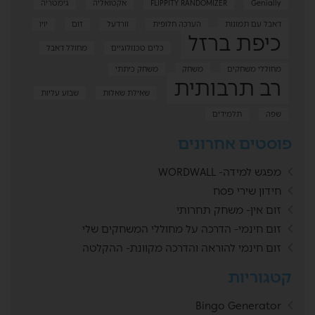
Genially
FLIPPITY RANDOMIZER
אקטואליה
גימטריה
דאבל עם תמונות
הערכה חלופית
וורדעל
זום
יויו
כיפת ברזל
כלים טכנולוגיים
מחולל דאבל
מחוללי משחקים
משחק
משחק כיתתי
רב תרבותית
שאילת שאלות
שבוע עליות
שפה
תלמידים
פוסטים אחרונים
מפגש למידה- WORDWALL
חידון שירי פסח
זום אין- משחק תחרותי
זום חינמי- הדרכה על מחוללי המשחקים שלי
זום חינמי להוראה והדרכה מקוונת- ההקלטה
קטגוריות
Bingo Generator