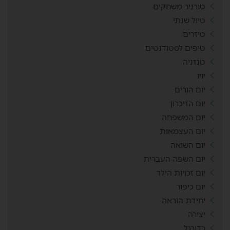
טורניר משחקים
טיול שנתי
טיזרים
טיפים לסטודנטים
טנזניה
יויו
יום הורים
יום הזיכרון
יום המשפחה
יום העצמאות
יום השואה
יום השפה העברית
יום זכויות הילד
יום כיפור
יחידת הוראה
יצירה
כדורגל