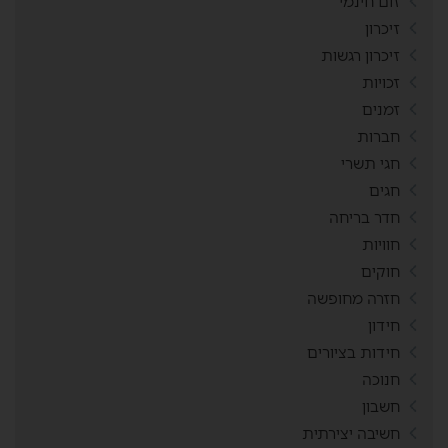
זום חינמי
זיכרון
זיכרון רגשות
זכויות
זמנים
חברות
חגי תשרי
חגים
חדר בריחה
חוויות
חוקים
חזרה מחופשה
חידון
חידות בציורים
חנוכה
חשבון
חשיבה יצירתית