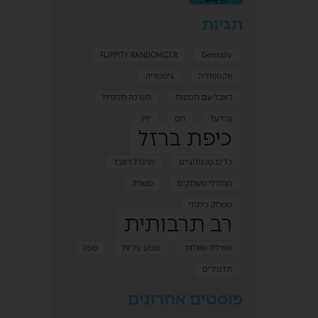
תגיות
FLIPPITY RANDOMIZER
Genially
אקטואליה
גימטריה
דאבל עם תמונות
הערכה חלופית
וורדעל
זום
יויו
כיפת ברזל
כלים טכנולוגיים
מחולל דאבל
מחוללי משחקים
משחק
משחק כיתתי
רב תרבותית
שאילת שאלות
שבוע עליות
שפה
תלמידים
פוסטים אחרונים