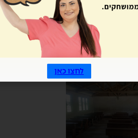
טיקה, אזרחות, ג'וב לייף, מדעים ולימודים
בטנזניה חוק חינוך חובה הוא עד גיל 14. לאחר מכן, הם עושים מבחן מסכם ומי
מכיתה א' הם לומדים אנגלית ובבית הספר
במקביל ללימודי השפה הסווהלית. מכיתה ג
אותו נשאר כיתה. הם יכולים להישאר מספר 
בית הספר אלא בבית ספר אחר לחינוך מיוחד
לכן יש הרבה תלמידים שלא לומדים בבית הס
לחצו כאן