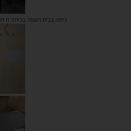
כיתה בבית הספר. בכיתה זו לומדים 107 תלמידים. בכל שולחן יושבי