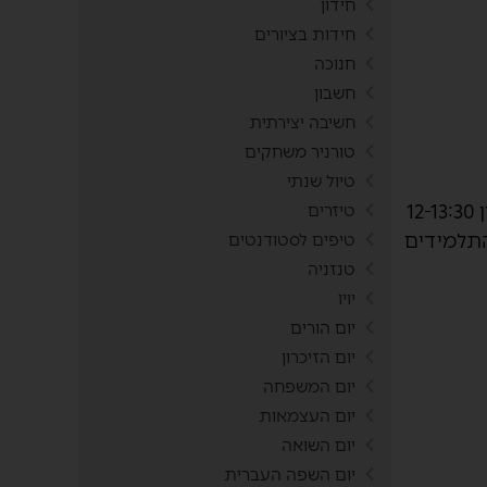
חידון
חידות בציורים
חנוכה
חשבון
חשיבה יצירתית
טורניר משחקים
טיול שנתי
הגענו לבית הספר בדיוק כשהתלמידים חזרו מהפסקת הצהריים שלהם. הם לומדים עד השעה 16:00 כאשר בין 12-13:30
טיזרים
התלמידים
טיפים לסטודנטים
טנזניה
יויו
יום הורים
יום הזיכרון
יום המשפחה
יום העצמאות
יום השואה
יום השפה העברית