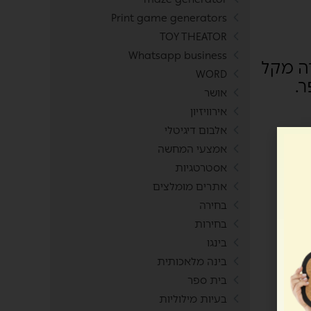
Print game generators
TOY THEATOR
Whatsapp business
ה מקל
WORD
.
אושר
אירוויזיון
אלבום דיגיטלי
אמצעי המחשה
אסטרטגיות
אתרים מומלצים
בחירה
בחירות
בינגו
בינה מלאכותית
בית ספר
בעיות מילוליות