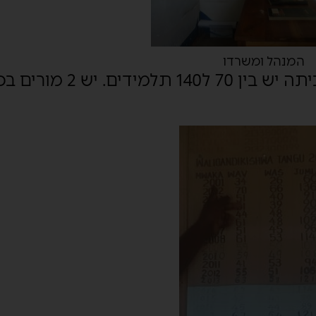
המנהל ומשרדו
בבית הספר יש כ800 תלמידים. בכל כיתה יש בין 70 ל140 תלמידים. יש 