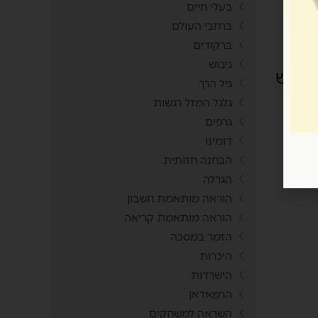
בעלי חיים
ברחבי העולם
 שעובר
ברקודים
גיבוש
' יש
גיל הרך
שנים
גלגל המזל רגשות
גרפים
.
דומינו
פר.
הבחנה חזותית
הגרלה
הוראה מותאמת חשבון
הוראה מותאמת קריאה
הזמר במסכה
היכרות
הישרדות
הרמאדאן
השראה למשחקים