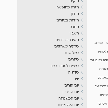
חוקים
חזרה מחופשה
חידון
חידות בציורים
חנוכה
חשבון
חשיבה יצירתית
– מורים,
טורניר משחקים
שלכותיה
טיול שנתי
טיזרים
יה ברובו על
טיפים לסטודנטים
רגשות
טנזניה
מזמינה
יויו
יום הורים
לדבר על
יום הזיכרון
שפתית
יום המשפחה
מסוים,
יום העצמאות