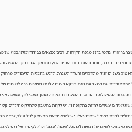
יאות עולמי בגלל מגפת הקורונה, רבים נמצאים בבידוד וכולנו בסוג של סגר 
 שונות: פחד, חרדה, חוסר ודאות, חוסר אונים, לחץ מתמשך לגבי משך המגפה וה
 לא טוב בשל הניתוק מהחברים והעדר השגרה. הדגש בתכניות הלימודים מרחוק ה
ל ההתמודדות עם המצב.
עם זאת, דווקא בימים אלו יש חשיבות רבה לשיתוף של 
דות, ברוח הפסיכולוגיה החיובית המעודדת צמיחה מתוך מצבי לחץ ומשבר. אני 
 שתלמידים עשויים לחוות בתקופה זו. יש לקחת בחשבון שלחלק מהילדים קשה 
יכולים להוות בסיס לשיחות כאלו. יש להתאים את המשחק לגיל הילד, לרמה ה
 כאמצעי לשיום של רגשות ('כועס', 'שמח', 'עצוב' וכו'), לקישור של רגש למצב 