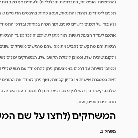
(הרפואיות, הנפשיות, החברתיות והכלכליות) ולעיתים אף מצב רוח
תכנים לימודיים, תרגול והתנסות, ועסק פחות בהיבטים הרגשיים ש
ולעיבוד של תכנים רגשיים שונים, תוך הכרה בכוחות ובדרכי התמוד
אתכם לעודד הבעת רגשות, תוך מתן לגיטימציה לכל מנעד הרגשות
רגשות והם מתקשים להביע את מה שהם מרגישים.
משחקים שונים 
והקוגניטיבית שלו, וכמובן ליכולת הקשב שלו. המשחקים יכולים לשמש
וכמובן לשיחה על דרכים באמצעותן ניתן להתמודד עם רגש שלילי או 
זאת במסגרת אישית או בדיון קבוצתי, ואף ניתן לעודד את ההורים
שלהם, קישור בין רגש לבין מצב, וכיצד ניתן להתמודד עם רגש זה 
תחביבים נוספים, ועוד.
המשחקים (לחצו על שם המש
משחק 1: