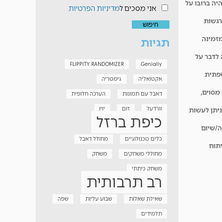
יה ברובו על
אני מסכים ל
מדיניות הפרטיות
רגשות
מזמינה
תגיות
לדבר על
FLIPPITY RANDOMIZER
Genially
שפתית
אקטואליה
גימטריה
מסוים,
דאבל עם תמונות
הערכה חלופית
וורדעל
זום
יויו
ניתן לעשות
כיפת ברזל
ה/שיום
כלים טכנולוגיים
מחולל דאבל
יתוח
מחוללי משחקים
משחק
משחק כיתתי
רב תרבותית
שאילת שאלות
שבוע עליות
שפה
תלמידים