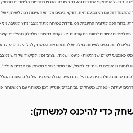
 לא טוב בשל הניתוק מהחברים והעדר השגרה. הדגש בתכניות הלימודים מרחוק ה
ל ההתמודדות עם המצב.
עם זאת, דווקא בימים אלו יש חשיבות רבה לשיתוף של 
דות, ברוח הפסיכולוגיה החיובית המעודדת צמיחה מתוך מצבי לחץ ומשבר. אני 
 שתלמידים עשויים לחוות בתקופה זו. יש לקחת בחשבון שלחלק מהילדים קשה 
יכולים להוות בסיס לשיחות כאלו. יש להתאים את המשחק לגיל הילד, לרמה ה
 כאמצעי לשיום של רגשות ('כועס', 'שמח', 'עצוב' וכו'), לקישור של רגש למצב 
לנסות ולהעצים רגש חיובי. למשל, 'אני שמח כשאני משחק עם חברים אונליין'. 
 לפתח שיחות כאלו בבית עם הילד. הדגשים הם לגיטימציה של כל הרגשות, המלל
בדרכים יעילות – ספורט, משחקים עם חברים אונליין, זמן משותף עם המשפחה, פ
חק כדי להיכנס למשחק):