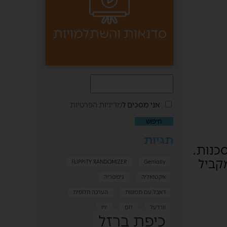
סדנאות והשתלמויות
אני מסכים ל
מדיניות הפרטיות
תגיות
כנות.
קביל
FLIPPITY RANDOMIZER
Genially
אקטואליה
גימטריה
דאבל עם תמונות
הערכה חלופית
וורדעל
זום
יויו
כיפת ברזל