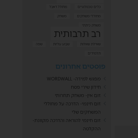
כלים טכנולוגיים
מחולל דאבל
מחוללי משחקים
משחק
משחק כיתתי
רב תרבותית
שאילת שאלות
שבוע עליות
שפה
תלמידים
פוסטים אחרונים
מפגש למידה- WORDWALL
חידון שירי פסח
זום אין- משחק תחרותי
זום חינמי- הדרכה על מחוללי
המשחקים שלי
זום חינמי להוראה והדרכה מקוונת-
ההקלטה