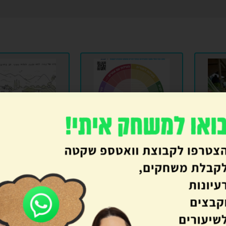
ה
חוסן- יצירת סדר יום
פתגמים מסתת
מאוזן