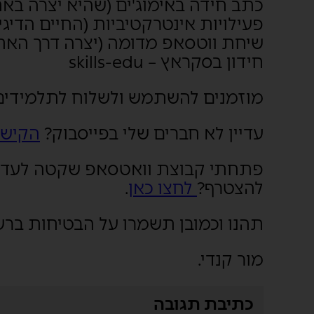
כתב חידה באימוג'ים (שהיא יצרה באתר
פעילויות אינטרקטיביות (החיים הדיגי
שיחת ווטסאפ מדומה (יצרה דרך האתר tacquaited
חידון בסקראץ – skills-edu
מוזמנים להשתמש ולשלוח לתלמידים
עדיין לא חברים שלי בפייסבוק?
הקישו
פתחתי קבוצת וואטסאפ שקטה לעדכוני
להצטרף?
לחצו כאן
.
תהנו וכמובן תשמרו על הבטיחות ברש
מור קנדי.
כתיבת תגובה