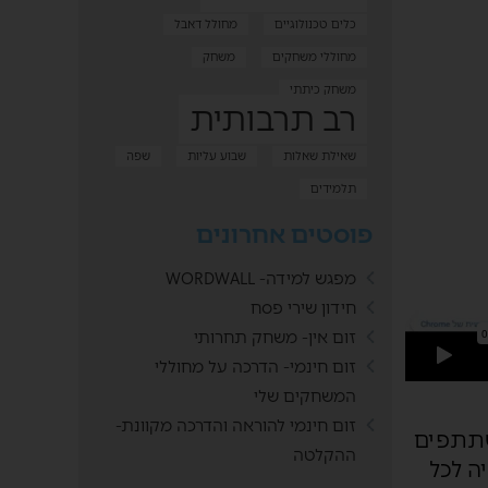
כלים טכנולוגיים
מחולל דאבל
מחוללי משחקים
משחק
משחק כיתתי
רב תרבותית
שאילת שאלות
שבוע עליות
שפה
תלמידים
פוסטים אחרונים
מפגש למידה- WORDWALL
חידון שירי פסח
זום אין- משחק תחרותי
זום חינמי- הדרכה על מחוללי
המשחקים שלי
זום חינמי להוראה והדרכה מקוונת-
שתתפים
ההקלטה
ה לכל