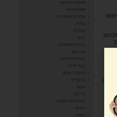
אמצעי המחשה
אסטרטגיות
ימוש
אתרים מומלצים
בחירה
בחירות
גל דוקס (מזכירה, ממש כמו word) ניתן לכתוב
בינגו
ם
בינה מלאכותית
 אין
בית ספר
בעיות מילוליות
בעלי חיים
ברחבי העולם
גובות.
ברקודים
גיבוש
גיל הרך
גלגל המזל רגשות
גרפים
דומינו