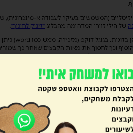
ף.
 פיזיטליים (המשמשים בעיקר לעבודה א-סינכרונית), ש
ה
של הילי זוורו המדהימה מהבלוג
"זינוק לחינוך"
.
– במהלך התואר, חלק מהעבודות הן בזוגות. בגו
הוסיף וכך לחסוך את מאות הקבצים שאחר כך שמורי
דה סופית בהחלט, עבודה גרסה סופית וכו') כך שבסוף
ו…
די לכתוב את התעודות+ התל"אות של התלמידים.
לכם רעיונות נוספים לשימושים? מוזמנים לכתוב בת
ונות ומידע על סדנאות. רוצים להצטרף
? לחצו כאן