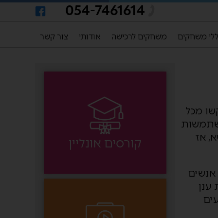
054-7461614
לי משחקים
משחקים לרכישה
אודותי
צור קשר
שו מכל
משתמשות
א, אז
קורסים אונליין
 אנשים
 ענן
ים