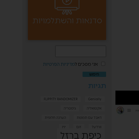
סדנאות והשתלמויות
אני מסכים ל
מדיניות הפרטיות
תגיות
FLIPPITY RANDOMIZER
Genially
אקטואליה
גימטריה
דאבל עם תמונות
הערכה חלופית
וורדעל
זום
יויו
כיפת ברזל