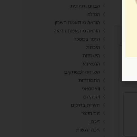
הבחנה חזותית
הגרלה
הוראה מותאמת חשבון
הוראה מותאמת קריאה
הזמר במסכה
היכרות
הישרדות
הרמאדאן
דנטית
השראה למשחקים
התמודדות
וואטסאפ
ויקיקידס
זהירות בדרכים
זום חינמי
זיכרון
זיכרון רגשות