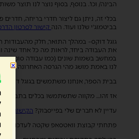
הבינה/ וכו'. בנוסף, בסוף נוצר לנו תוצר משות
בכלי זה, ניתן גם ליצור חדרי בריחה, חדרים
בביטמוג'י שלנו ועוד. הנה
קישור לסרטון הדרכ
גוגל דוקס
את העבודה ביחד, לראות מה כל אחד שינה ו
במחשב בשמות שונים (כמו עבודה סופית, עבו
לנו באמת מושג מהי הגרסה האחרונה ששמרנ
בבית הספר, אנחנו משתמשים בגוגל דוקס כ
אז זהו… מקווה שתשתמשו בכלים בתבונה. יש 
עדיין לא חברים שלי בפייסבוק?
הקישור כאן
פתחתי קבוצת וואטסאפ שקטה לעדכונים, רעי