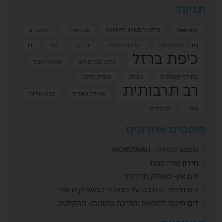
תגיות
Genially
FLIPPITY RANDOMIZER
אקטואליה
גימטריה
דאבל עם תמונות
הערכה חלופית
וורדעל
זום
יויו
כיפת ברזל
כלים טכנולוגיים
מחולל דאבל
מחוללי משחקים
משחק
משחק כיתתי
רב תרבותית
שאילת שאלות
שבוע עליות
שפה
תלמידים
פוסטים אחרונים
מפגש למידה- WORDWALL
חידון שירי פסח
זום אין- משחק תחרותי
זום חינמי- הדרכה על מחוללי המשחקים שלי
זום חינמי להוראה והדרכה מקוונת- ההקלטה