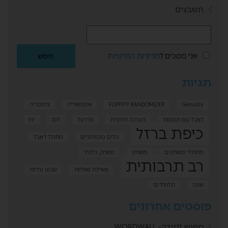
תשבצים
אני מסכים ל
מדיניות הפרטיות
תגיות
Genially
FLIPPITY RANDOMIZER
אקטואליה
גימטריה
דאבל עם תמונות
הערכה חלופית
וורדעל
זום
יויו
כיפת ברזל
כלים טכנולוגיים
מחולל דאבל
מחוללי משחקים
משחק
משחק כיתתי
רב תרבותית
שאילת שאלות
שבוע עליות
שפה
תלמידים
פוסטים אחרונים
מפגש למידה- WORDWALL