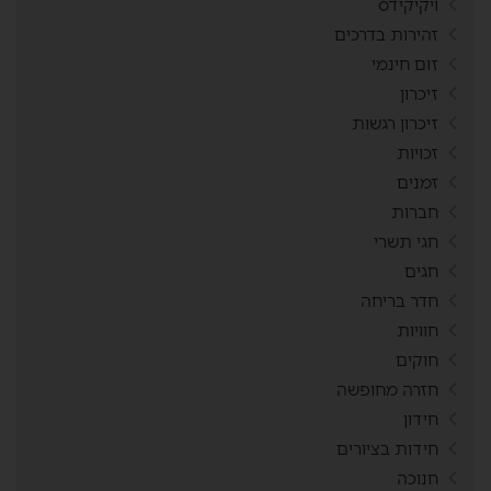
ויקיקידס
זהירות בדרכים
זום חינמי
זיכרון
זיכרון רגשות
זכויות
זמנים
חברות
חגי תשרי
חגים
חדר בריחה
חוויות
חוקים
חזרה מחופשה
חידון
חידות בציורים
חנוכה