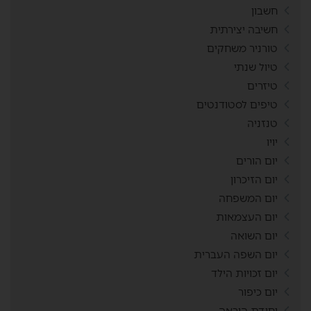
חשבון
חשיבה יצירתית
טורניר משחקים
טיול שנתי
טיזרים
טיפים לסטודנטים
טנזניה
יויו
יום הורים
יום הזיכרון
יום המשפחה
יום העצמאות
יום השואה
יום השפה העברית
יום זכויות הילד
יום כיפור
יחידת הוראה