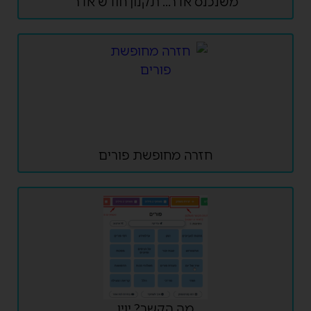
משנכנס אדר... תקנון חודש אדר
חזרה מחופשת פורים
מה הקשר? יויו