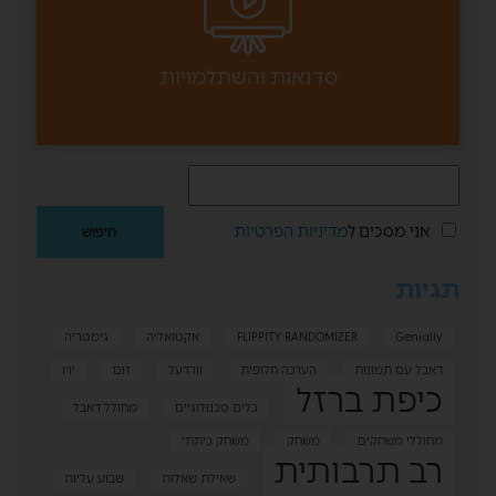
סדנאות והשתלמויות
אני מסכים ל
מדיניות הפרטיות
תגיות
Genially
FLIPPITY RANDOMIZER
אקטואליה
גימטריה
דאבל עם תמונות
הערכה חלופית
וורדעל
זום
יויו
כיפת ברזל
כלים טכנולוגיים
מחולל דאבל
מחוללי משחקים
משחק
משחק כיתתי
רב תרבותית
שאילת שאלות
שבוע עליות