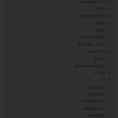
חזרה מחופשה
חידון
חידות בציורים
חנוכה
חשבון
חשיבה יצירתית
טורניר משחקים
טיול שנתי
טיזרים
טיפים לסטודנטים
טנזניה
יויו
יום הורים
יום הזיכרון
יום המשפחה
יום העצמאות
יום השואה