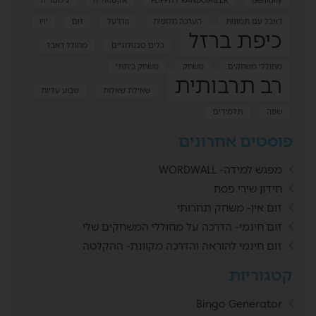
Genially
FLIPPITY RANDOMIZER
אקטואליה
גימטריה
דאבל עם תמונות
הערכה חלופית
וורדעל
זום
יויו
כיפת ברזל
כלים טכנולוגיים
מחולל דאבל
מחוללי משחקים
משחק
משחק כיתתי
רב תרבותית
שאילת שאלות
שבוע עליות
שפה
תלמידים
פוסטים אחרונים
מפגש למידה- WORDWALL
חידון שירי פסח
זום אין- משחק תחרותי
זום חינמי- הדרכה על מחוללי המשחקים שלי
זום חינמי להוראה והדרכה מקוונת- ההקלטה
קטגוריות
Bingo Generator