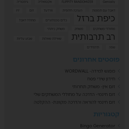
Genially
FLIPPITY RANDOMIZER
אקטואליה
גימטריה
דאבל עם תמונות
הערכה חלופית
וורדעל
זום
יויו
כיפת ברזל
כלים טכנולוגיים
מחולל דאבל
מחוללי משחקים
משחק
משחק כיתתי
רב תרבותית
שאילת שאלות
שבוע עליות
שפה
תלמידים
פוסטים אחרונים
מפגש למידה- WORDWALL
חידון שירי פסח
זום אין- משחק תחרותי
זום חינמי- הדרכה על מחוללי המשחקים שלי
זום חינמי להוראה והדרכה מקוונת- ההקלטה
קטגוריות
Bingo Generator