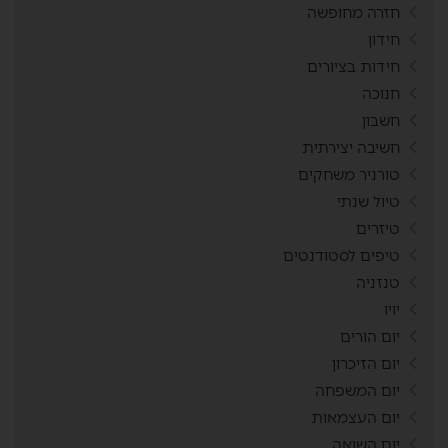
חזרה מחופשה
חידון
חידות בציורים
חנוכה
חשבון
חשיבה יצירתית
טורניר משחקים
טיול שנתי
טיזרים
טיפים לסטודנטים
טנזניה
יויו
יום הורים
יום הזיכרון
יום המשפחה
יום העצמאות
יום השואה