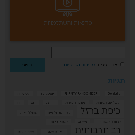
סדנאות והשתלמויות
אני מסכים ל
מדיניות הפרטיות
תגיות
Genially
FLIPPITY RANDOMIZER
אקטואליה
גימטריה
דאבל עם תמונות
הערכה חלופית
וורדעל
זום
יויו
כיפת ברזל
כלים טכנולוגיים
מחולל דאבל
מחוללי משחקים
משחק
משחק כיתתי
רב תרבותית
שאילת שאלות
שבוע עליות