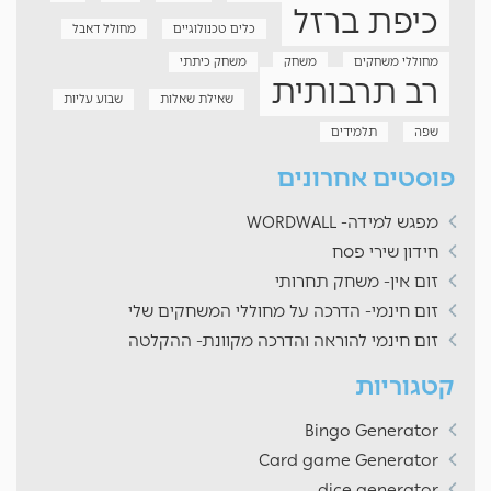
כיפת ברזל
כלים טכנולוגיים
מחולל דאבל
מחוללי משחקים
משחק
משחק כיתתי
רב תרבותית
שאילת שאלות
שבוע עליות
שפה
תלמידים
פוסטים אחרונים
מפגש למידה- WORDWALL
חידון שירי פסח
זום אין- משחק תחרותי
זום חינמי- הדרכה על מחוללי המשחקים שלי
זום חינמי להוראה והדרכה מקוונת- ההקלטה
קטגוריות
Bingo Generator
Card game Generator
dice generator