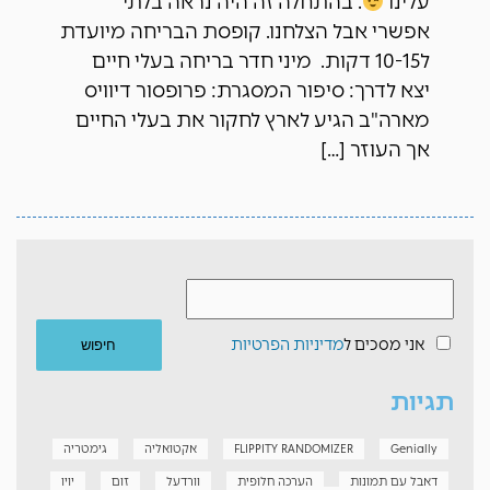
עלינו
. בהתחלה זה היה נראה בלתי
אפשרי אבל הצלחנו. קופסת הבריחה מיועדת
ל10-15 דקות. מיני חדר בריחה בעלי חיים
יצא לדרך: סיפור המסגרת: פרופסור דיוויס
מארה"ב הגיע לארץ לחקור את בעלי החיים
אך העוזר […]
אני מסכים ל
מדיניות הפרטיות
תגיות
Genially
FLIPPITY RANDOMIZER
אקטואליה
גימטריה
דאבל עם תמונות
הערכה חלופית
וורדעל
זום
יויו