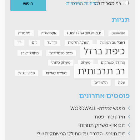
אני מסכים ל
מדיניות הפרטיות
תגיות
Genially
FLIPPITY RANDOMIZER
אקטואליה
גימטריה
דאבל עם תמונות
הערכה חלופית
וורדעל
זום
יויו
כיפת ברזל
כלים טכנולוגיים
מחולל דאבל
מחוללי משחקים
משחק
משחק כיתתי
רב תרבותית
שאילת שאלות
שבוע עליות
שפה
תלמידים
פוסטים אחרונים
מפגש למידה- WORDWALL
חידון שירי פסח
זום אין- משחק תחרותי
זום חינמי- הדרכה על מחוללי המשחקים שלי