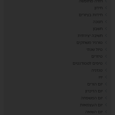
חזרה מחופשה
חידון
חידות בציורים
חנוכה
חשבון
חשיבה יצירתית
טורניר משחקים
טיול שנתי
טיזרים
טיפים לסטודנטים
טנזניה
יויו
יום הורים
יום הזיכרון
יום המשפחה
יום העצמאות
יום השואה