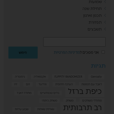
שמועות
תחילת שנה
תכנון וארגון
תפזורת
תשבצים
אני מסכים ל
מדיניות הפרטיות
תגיות
Genially
FLIPPITY RANDOMIZER
אקטואליה
גימטריה
דאבל עם תמונות
הערכה חלופית
וורדעל
זום
יויו
כיפת ברזל
כלים טכנולוגיים
מחולל דאבל
מחוללי משחקים
משחק
משחק כיתתי
רב תרבותית
שאילת שאלות
שבוע עליות