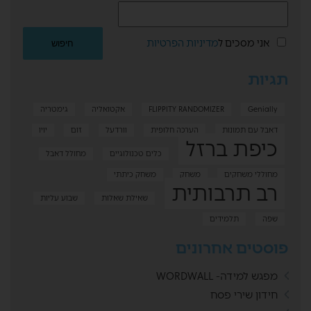
אני מסכים ל
מדיניות הפרטיות
תגיות
Genially
FLIPPITY RANDOMIZER
אקטואליה
גימטריה
דאבל עם תמונות
הערכה חלופית
וורדעל
זום
יויו
כיפת ברזל
כלים טכנולוגיים
מחולל דאבל
מחוללי משחקים
משחק
משחק כיתתי
רב תרבותית
שאילת שאלות
שבוע עליות
שפה
תלמידים
פוסטים אחרונים
מפגש למידה- WORDWALL
חידון שירי פסח