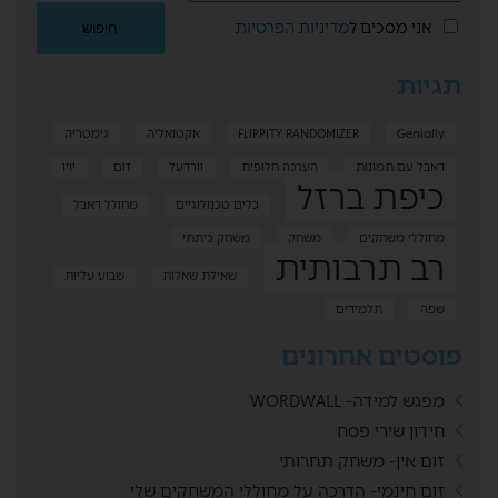
אני מסכים ל
מדיניות הפרטיות
תגיות
Genially
FLIPPITY RANDOMIZER
אקטואליה
גימטריה
דאבל עם תמונות
הערכה חלופית
וורדעל
זום
יויו
כיפת ברזל
כלים טכנולוגיים
מחולל דאבל
מחוללי משחקים
משחק
משחק כיתתי
רב תרבותית
שאילת שאלות
שבוע עליות
שפה
תלמידים
פוסטים אחרונים
מפגש למידה- WORDWALL
חידון שירי פסח
זום אין- משחק תחרותי
זום חינמי- הדרכה על מחוללי המשחקים שלי