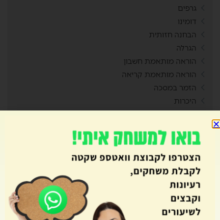
גרפים
דומינו
הבחנה חזותית
הגרלה
הוראה מותאמת חשבון
הוראה מותאמת קריאה
הזמר במסכה
היכרות
הישרדות
הרמאדאן
השראה למשחקים
התמודדות
וואטסאפ
ויקיקידס
זהירות בדרכים
זום חינמי