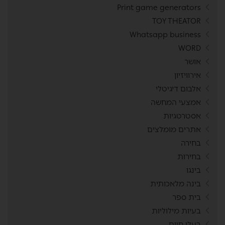
Print game generators
TOY THEATOR
Whatsapp business
WORD
אושר
אירוויזיון
אלבום דיגיטלי
אמצעי המחשה
אסטרטגיות
אתרים מומלצים
בחירה
בחירות
בינגו
בינה מלאכותית
בית ספר
בעיות מילוליות
בעלי חיים