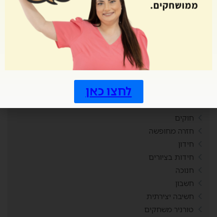
זיכרון
זיכרון רגשות
זכויות
זמנים
חברות
חגי תשרי
חגים
לחצו כאן
חדר בריחה
חוויות
חוקים
חזרה מחופשה
חידון
חידות בציורים
חנוכה
חשבון
חשיבה יצירתית
טורניר משחקים