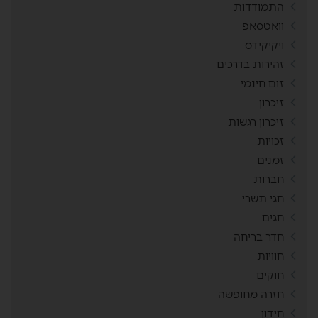
התמודדות
וואטסאפ
ויקיקידס
זהירות בדרכים
זום חינמי
זיכרון
זיכרון רגשות
זכויות
זמנים
חברות
חגי תשרי
חגים
חדר בריחה
חוויות
חוקים
חזרה מחופשה
חידון