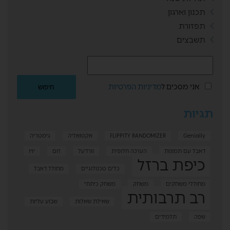
תכנון וארגון
תפזורת
תשבצים
אני מסכים ל
מדיניות הפרטיות
תגיות
Genially
FLIPPITY RANDOMIZER
אקטואליה
גימטריה
דאבל עם תמונות
הערכה חלופית
וורדעל
זום
יויו
כיפת ברזל
כלים טכנולוגיים
מחולל דאבל
מחוללי משחקים
משחק
משחק כיתתי
רב תרבותית
שאילת שאלות
שבוע עליות
שפה
תלמידים