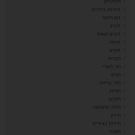
ויקיקידס
זהירות בדרכים
זום חינמי
זיכרון
זיכרון רגשות
זכויות
זמנים
חברות
חגי תשרי
חגים
חדר בריחה
חוויות
חוקים
חזרה מחופשה
חידון
חידות בציורים
חנוכה