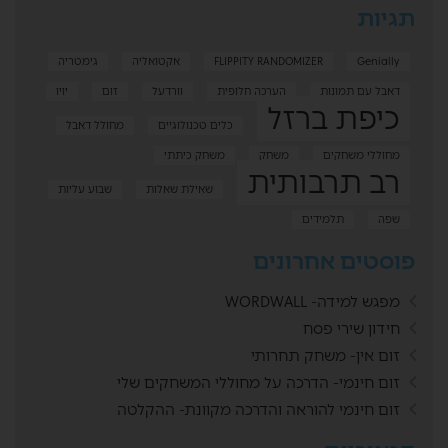
תגיות
Genially
FLIPPITY RANDOMIZER
אקטואליה
גימטריה
דאבל עם תמונות
הערכה חלופית
וורדעל
זום
יויו
כיפת ברזל
כלים טכנולוגיים
מחולל דאבל
מחוללי משחקים
משחק
משחק כיתתי
רב תרבותית
שאילת שאלות
שבוע עליות
שפה
תלמידים
פוסטים אחרונים
מפגש למידה- WORDWALL
חידון שירי פסח
זום אין- משחק תחרותי
זום חינמי- הדרכה על מחוללי המשחקים שלי
זום חינמי להוראה והדרכה מקוונת- ההקלטה