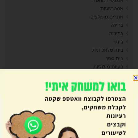
אמצעי המחשה
אסטרטגיות
אתרים מומלצים
בחירה
בחירות
בינגו
בינה מלאכותית
בית ספר
בעיות מילוליות
בעלי חיים
ברחבי העולם
ברקודים
גיבוש
גיל הרך
גלגל המזל רגשות
גרפים
דומינו