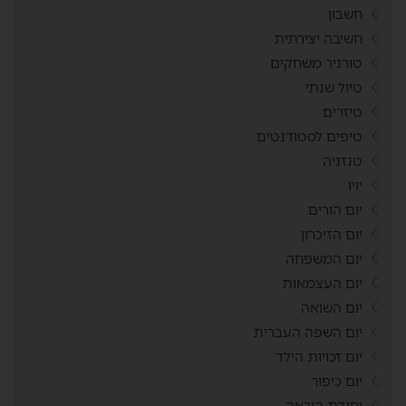
חשבון
חשיבה יצירתית
טורניר משחקים
טיול שנתי
טיזרים
טיפים לסטודנטים
טנזניה
יויו
יום הורים
יום הזיכרון
יום המשפחה
יום העצמאות
יום השואה
יום השפה העברית
יום זכויות הילד
יום כיפור
יחידת הוראה