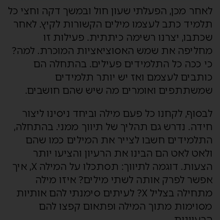
לאחר מכן, הפעלתי שעון חול ובמשך דקה וחצי כל
תלמיד כתב לעצמו מילים הקשורות לקיץ. לאחר
שכתבו, יצרנו רשימה כיתתית. פעילות זו
מחליפה את שמש האסוציאציות המוכרת. למה?
כי ככה כל התלמידים פעילים. בהתחלה הם
כותבים לעצמם ואז יש יותר תלמידים
שמשתתפים ואומרים מה שיש שהם חושבים.
לבסוף, לקחנו כל פעם מילה וביחד ניסינו ליצור
חידה. נדרש גם תהליך של תיווך ממני. בהתחלה,
התלמידים חשבו לצייר את המילים כמו שהם
ולאט לאט הם הבינו את הרעיון והציעו יותר
הצעות. דוגמה לתיווך: תסתכלו על המילה X, איך
אפשר לפרק אותה לשתי מילים? איזו מילה
מתחילה בצליל X? לעיתים סימנתי להם אותיות
מסוימות מתוך המילה ופתאום קפצו להם
הרעיונות.