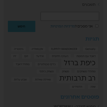
תשבצים
אני מסכים ל
מדיניות הפרטיות
תגיות
Genially
FLIPPITY RANDOMIZER
אקטואליה
גימטריה
דאבל עם תמונות
הערכה חלופית
וורדעל
זום
יויו
כיפת ברזל
כלים טכנולוגיים
מחולל דאבל
מחוללי משחקים
משחק
משחק כיתתי
רב תרבותית
שאילת שאלות
שבוע עליות
שפה
תלמידים
פוסטים אחרונים
מפגש למידה- WORDWALL