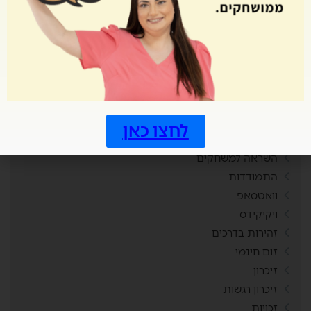
הבחנה חזותית
הגרלה
הוראה מותאמת חשבון
הוראה מותאמת קריאה
הזמר במסכה
היכרות
הישרדות
לחצו כאן
הרמאדאן
השראה למשחקים
התמודדות
וואטסאפ
ויקיקידס
זהירות בדרכים
זום חינמי
זיכרון
זיכרון רגשות
זכויות