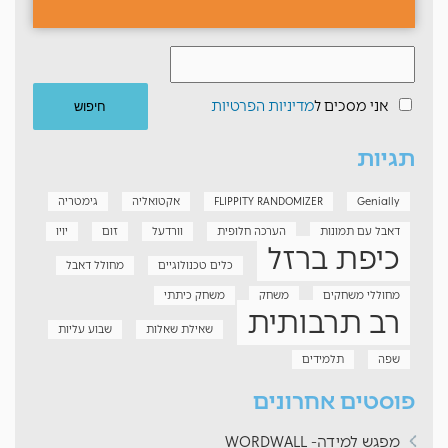
אני מסכים ל
מדיניות הפרטיות
תגיות
Genially
FLIPPITY RANDOMIZER
אקטואליה
גימטריה
דאבל עם תמונות
הערכה חלופית
וורדעל
זום
יויו
כיפת ברזל
כלים טכנולוגיים
מחולל דאבל
מחוללי משחקים
משחק
משחק כיתתי
רב תרבותית
שאילת שאלות
שבוע עליות
שפה
תלמידים
פוסטים אחרונים
מפגש למידה- WORDWALL