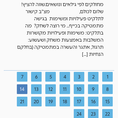
מחולקים לפי גילאים ונושאים.שווה להציץ!
שלום לכולם, מצ"ב קישור
לתלקיט פעילויות ומשימות בגישה
מתמטיקה בכייף… מי רוצה לשחק? מה
בתלקיט: משימות ופעילויות מקושרות
המשלבות באמצעות משחק ושעשוע:
תרגול, אתגר והעשרה במתמטיקה (בחלקם
הנחיות […]
7
6
5
4
3
2
1
14
13
12
11
10
9
8
21
20
19
18
17
16
15
24
23
22