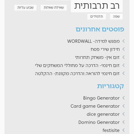
רב תרבותית
שאילת שאלות
שבוע עליות
שפה
תלמידים
פוסטים אחרונים
מפגש למידה- WORDWALL
חידון שירי פסח
זום אין- משחק תחרותי
זום חינמי- הדרכה על מחוללי המשחקים שלי
זום חינמי להוראה והדרכה מקוונת- ההקלטה
קטגוריות
Bingo Generator
Card game Generator
dice generator
Domino Generator
festisite