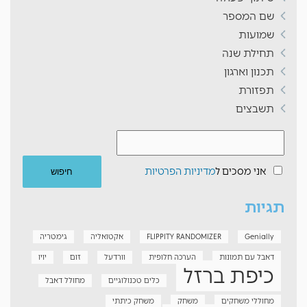
שם המספר
שמועות
תחילת שנה
תכנון וארגון
תפזורת
תשבצים
אני מסכים ל
מדיניות הפרטיות
תגיות
Genially
FLIPPITY RANDOMIZER
אקטואליה
גימטריה
דאבל עם תמונות
הערכה חלופית
וורדעל
זום
יויו
כיפת ברזל
כלים טכנולוגיים
מחולל דאבל
מחוללי משחקים
משחק
משחק כיתתי