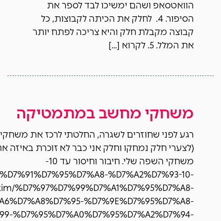
הוואטסאפ ושהם ימשיכו לבד לספר את
הסיפור. 4. לחלק את הכיתה לקבוצות, כל
קבוצה מקבלת חלק והיא צריכה לפתח יותר
את המלל. 5. לקרוא […]
משחקי מחשב במתמטיקה
רגע לפני שחוזרים לשגרה, החלטתי לרכז את משח
(לצערי חלק נמחקו וחלק אני כבר לא זוכרת באיזה א
משחקי השפה שלי. חיבור וחיסור עד 10-
%99%D7%91%D7%95%D7%A8-%D7%A2%D7%93-10-
lic.kim/%D7%97%D7%99%D7%A1%D7%95%D7%A8-
%A6%D7%A8%D7%95-%D7%9E%D7%95%D7%A8-
99-%D7%95%D7%A0%D7%95%D7%A2%D7%94-