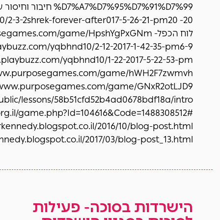
%D7%A7%D7%95%D7%91%D7%99 חיבור וחיס
10/2-3-2shrek-forever-after017-5-26-21-pm20
לוח הכפל- games.com/game/HpshYgPxGNm
www.purposegames.com/game/hWH2F7zwmvh
//www.purposegames.com/game/GNxR2otLJD9
ublic/lessons/58b51cfd52b4ad0678bdf18a/intro
rkennedy.blogspot.co.il/2016/10/blog-post.html
://morkennedy.blogspot.co.il/2017/03/blog-post_13.html
הישרדות בסוכה- פעילות