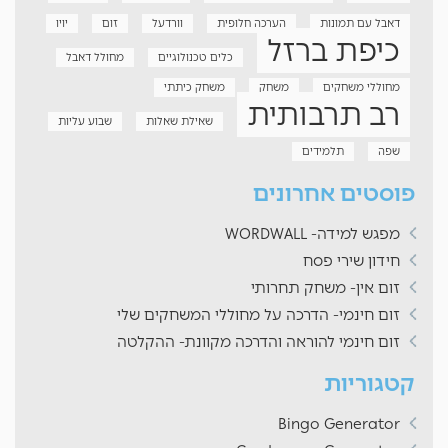
דאבל עם תמונות
הערכה חלופית
וורדעל
זום
יויו
כיפת ברזל
כלים טכנולוגיים
מחולל דאבל
מחוללי משחקים
משחק
משחק כיתתי
רב תרבותית
שאילת שאלות
שבוע עליות
שפה
תלמידים
פוסטים אחרונים
מפגש למידה- WORDWALL
חידון שירי פסח
זום אין- משחק תחרותי
זום חינמי- הדרכה על מחוללי המשחקים שלי
זום חינמי להוראה והדרכה מקוונת- ההקלטה
קטגוריות
Bingo Generator