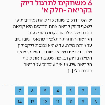
6 משחקים לתרגול דיוק
בקריאה -חלק א'
יש המון דרכים שונות כדי שהתלמידים יגיעו
לשטף ודיוק קריאה.אחת הדרכים היא קריאה
חוזרת של מילה או טקסט.באמצעות
הקריאה החוזרת התלמיד מתאמן שוב ושוב
על אותה מילה, עד שהיא נכנסת ללקסיקון
שלו ובכל פעם שיראה אותה- הוא יקרא את
המילה בדיוק רב, מה שמגביר את שטף
הקריאה שלו. אז איך עובדים על קריאה
חוזרת בלי […]
7
6
5
4
3
2
1
14
13
12
11
10
9
8