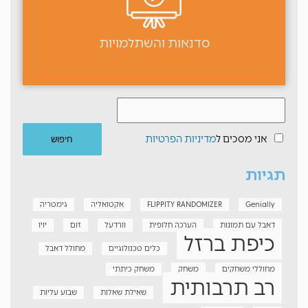
סדנאות והשתלמויות
אני מסכים ל
מדיניות הפרטיות
תגיות
Genially
FLIPPITY RANDOMIZER
אקטואליה
גימטריה
דאבל עם תמונות
הערכה חלופית
וורדעל
זום
יויו
כיפת ברזל
כלים טכנולוגיים
מחולל דאבל
מחוללי משחקים
משחק
משחק כיתתי
רב תרבותית
שאילת שאלות
שבוע עליות