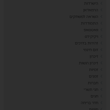
הישרדות
הרמאדאן
השראה למשחקים
התמודדות
וואטסאפ
ויקיקידס
זהירות בדרכים
זום חינמי
זיכרון
זיכרון רגשות
זכויות
זמנים
חברות
חגי תשרי
חגים
חדר בריחה
חוויות