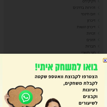
ויקיקידס
זהירות בדרכים
זום חינמי
זיכרון
זיכרון רגשות
זכויות
זמנים
חברות
חגי תשרי
חגים
חדר בריחה
חוויות
חוקים
חזרה מחופשה
חידון
חידות בציורים
חנוכה