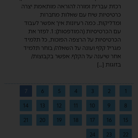
רכזת עברית ומורה להוראה מותאמת יצרה
כרטיסיות שיח עם שאלות מחברות
ומדליקות. כמה רעיונות איך אפשר לעבוד
עם הכרטיסיות (המודפסות): 1. לפזר את
הכרטיסיות על הרצפה הפוכות, כל תלמיד
מגריל קלף ועונה על השאלה/ בוחר תלמיד
אחר שיענה על הקלף. אפשר בקבוצות/
בזוגות […]
7
6
5
4
3
2
1
14
13
12
11
10
9
8
21
20
19
18
17
16
15
24
23
22