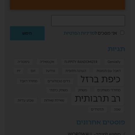
אני מסכים ל
מדיניות הפרטיות
תגיות
Genially
FLIPPITY RANDOMIZER
אקטואליה
גימטריה
דאבל עם תמונות
הערכה חלופית
וורדעל
זום
יויו
כיפת ברזל
כלים טכנולוגיים
מחולל דאבל
מחוללי משחקים
משחק
משחק כיתתי
רב תרבותית
שאילת שאלות
שבוע עליות
שפה
תלמידים
פוסטים אחרונים
מפגש למידה- WORDWALL