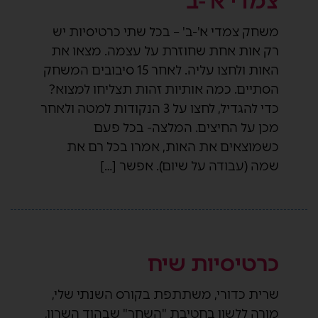
צמדי א'-ב'
משחק צמדי א'-ב' – בכל שתי כרטיסיות יש
רק אות אחת שחוזרת על עצמה. מצאו את
האות ולחצו עליה. לאחר 15 סיבובים המשחק
הסתיים. כמה אותיות זהות תצליחו למצוא?
כדי להגדיל, לחצו על 3 הנקודות למטה ולאחר
מכן על החיצים. המלצה- בכל פעם
כשמוצאים את האות, אמרו בכל רם את
שמה (עבודה על שיום). אפשר […]
כרטיסיות שיח
שרית כדורי, משתתפת בקורס השנתי שלי,
מורה ללשון בחטיבת "השחר" שבהוד השרון,