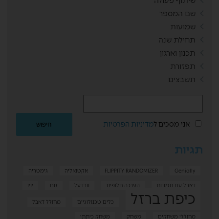
שיתוף פעולה
שם המספר
שמועות
תחילת שנה
תכנון וארגון
תפזורת
תשבצים
אני מסכים ל
מדיניות הפרטיות
תגיות
Genially
FLIPPITY RANDOMIZER
אקטואליה
גימטריה
דאבל עם תמונות
הערכה חלופית
וורדעל
זום
יויו
כיפת ברזל
כלים טכנולוגיים
מחולל דאבל
מחוללי משחקים
משחק
משחק כיתתי