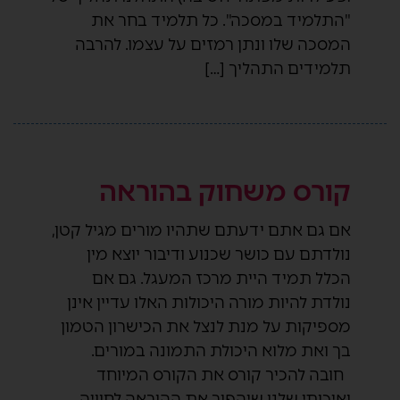
"התלמיד במסכה". כל תלמיד בחר את
המסכה שלו ונתן רמזים על עצמו. להרבה
תלמידים התהליך […]
קורס משחוק בהוראה
אם גם אתם ידעתם שתהיו מורים מגיל קטן,
נולדתם עם כושר שכנוע ודיבור יוצא מין
הכלל תמיד היית מרכז המעגל. גם אם
נולדת להיות מורה היכולות האלו עדיין אינן
מספיקות על מנת לנצל את הכישרון הטמון
בך ואת מלוא היכולת התמונה במורים.
חובה להכיר קורס את הקורס המיוחד
ואיכותי שלנו שיהפוך את ההוראה לחוויה