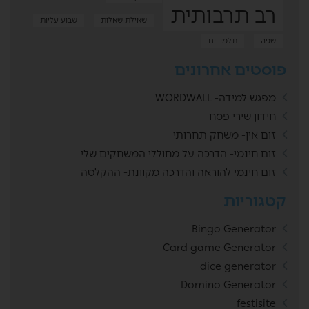
רב תרבותית
שאילת שאלות
שבוע עליות
שפה
תלמידים
פוסטים אחרונים
מפגש למידה- WORDWALL
חידון שירי פסח
זום אין- משחק תחרותי
זום חינמי- הדרכה על מחוללי המשחקים שלי
זום חינמי להוראה והדרכה מקוונת- ההקלטה
קטגוריות
Bingo Generator
Card game Generator
dice generator
Domino Generator
festisite