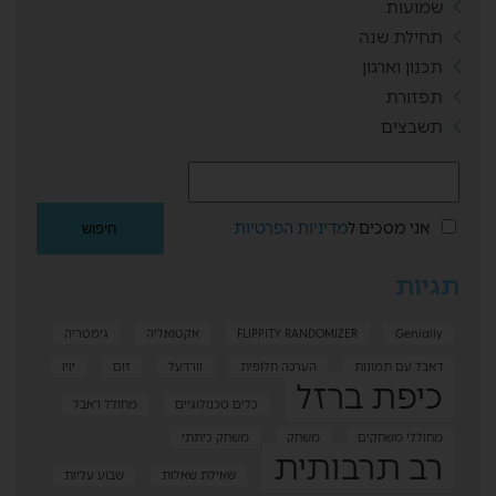
שמועות
תחילת שנה
תכנון וארגון
תפזורת
תשבצים
אני מסכים ל
מדיניות הפרטיות
תגיות
Genially
FLIPPITY RANDOMIZER
אקטואליה
גימטריה
דאבל עם תמונות
הערכה חלופית
וורדעל
זום
יויו
כיפת ברזל
כלים טכנולוגיים
מחולל דאבל
מחוללי משחקים
משחק
משחק כיתתי
רב תרבותית
שאילת שאלות
שבוע עליות