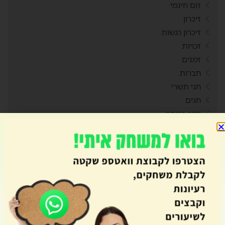
זום חינמי
זיכרון
זיכרון רגשות
זכויות
זמנים
חברות
חגי תשרי
חגים
חדר בריחה
חוויות
חוקים
חזרה מחופשה
חידון
חידות בציורים
חנוכה
חשבון
חשיבה יצירתית