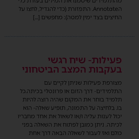
מהתלמידים שיסמנו את המילים בעזרת כלי
הAnnotate. התפזורת (כדי להגדיל, לחצו על
החיצים בצד ימין למטה): מחפשים […]
פעילות- שיח רגשי
בעקבות המצב הביטחוני
מצורפת פעילות שניתן לקיים עם
התלמידים- דרך הזום או פרונטלי בכיתה.כל
תלמיד בוחר את המקום שהיה רוצה להיות
בו. בלחיצה על התמונה, תופיע שאלה- הוא
יכול לענות עליה ו/או לשאול את אחד מחבריו
לכיתה. ניתן כמובן לפתוח את השאלה בפני
כולם ואז לעבור לשאלה הבאה דרך אחת