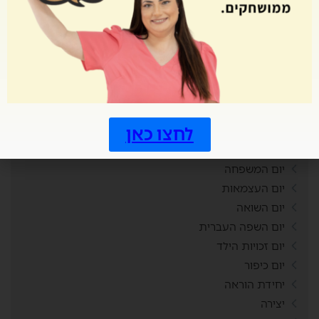
טורניר משחקים
טיול שנתי
טיזרים
טיפים לסטודנטים
טנזניה
יויו
לחצו כאן
יום הורים
יום הזיכרון
יום המשפחה
יום העצמאות
יום השואה
יום השפה העברית
יום זכויות הילד
יום כיפור
יחידת הוראה
יצירה