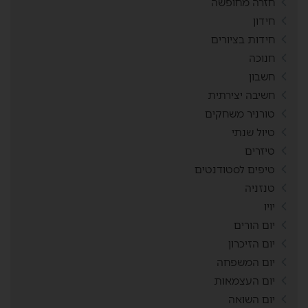
חזרה מחופשה
חידון
חידות בציורים
חנוכה
חשבון
חשיבה יצירתית
טורניר משחקים
טיול שנתי
טיזרים
טיפים לסטודנטים
טנזניה
יויו
יום הורים
יום הזיכרון
יום המשפחה
יום העצמאות
יום השואה