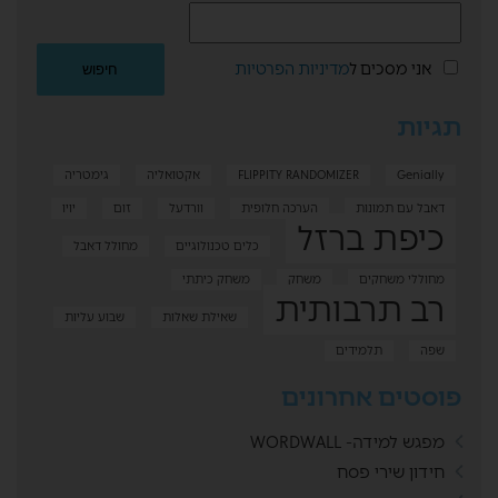
אני מסכים ל
מדיניות הפרטיות
תגיות
Genially
FLIPPITY RANDOMIZER
אקטואליה
גימטריה
דאבל עם תמונות
הערכה חלופית
וורדעל
זום
יויו
כיפת ברזל
כלים טכנולוגיים
מחולל דאבל
מחוללי משחקים
משחק
משחק כיתתי
רב תרבותית
שאילת שאלות
שבוע עליות
שפה
תלמידים
פוסטים אחרונים
מפגש למידה- WORDWALL
חידון שירי פסח